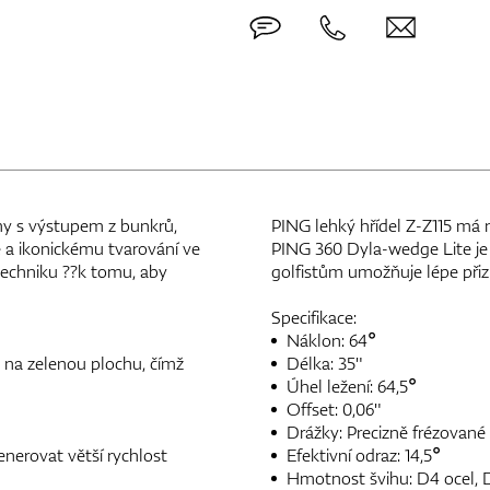
my s výstupem z bunkrů,
PING lehký hřídel Z-Z115 má ni
 a ikonickému tvarování ve
PING 360 Dyla-wedge Lite je o
techniku ??k tomu, aby
golfistům umožňuje lépe přizpů
Specifikace:
Náklon: 64°
na zelenou plochu, čímž
Délka: 35"
Úhel ležení: 64,5°
Offset: 0,06"
Drážky: Precizně frézované
enerovat větší rychlost
Efektivní odraz: 14,5°
Hmotnost švihu: D4 ocel, D