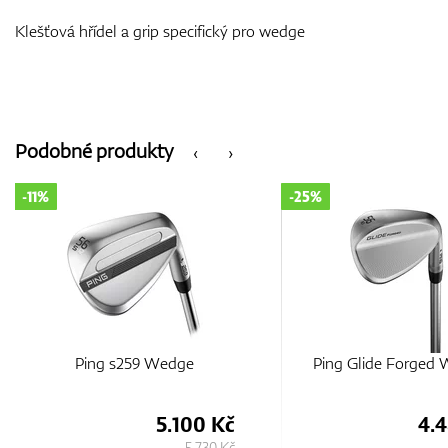
Klešťová hřídel a grip specifický pro wedge
Podobné produkty
‹
›
-11%
-25%
Ping s259 Wedge
Ping Glide Forged
5.100 Kč
4.
5.730 Kč