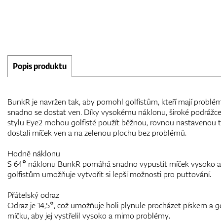
Popis produktu
BunkR je navržen tak, aby pomohl golfistům, kteří mají problé
snadno se dostat ven. Díky vysokému náklonu, široké podrážce
stylu Eye2 mohou golfisté použít běžnou, rovnou nastavenou 
dostali míček ven a na zelenou plochu bez problémů.
Hodně náklonu
S 64° náklonu BunkR pomáhá snadno vypustit míček vysoko a 
golfistům umožňuje vytvořit si lepší možnosti pro puttování.
Přátelský odraz
Odraz je 14,5°, což umožňuje holi plynule procházet pískem a g
míčku, aby jej vystřelil vysoko a mimo problémy.