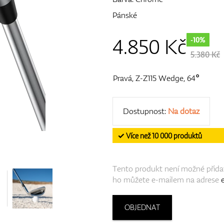
Pánské
4.850
Kč
-10%
5.380 Kč
Pravá, Z-Z115 Wedge, 64°
Dostupnost:
Na dotaz
✓ Více než 10 000 produktů
Tento produkt není možné přidat
ho můžete e-mailem na adrese
OBJEDNAT