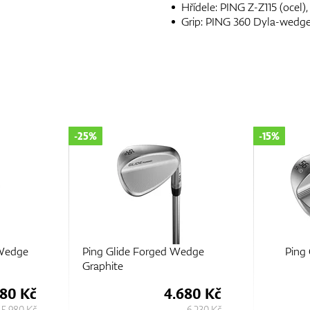
Hřídele: PING Z-Z115 (ocel),
Grip: PING 360 Dyla-wedge
-25%
-15%
 Wedge
Ping Glide Forged Wedge
Ping 
Graphite
480 Kč
4.680 Kč
5.980 Kč
6.230 Kč