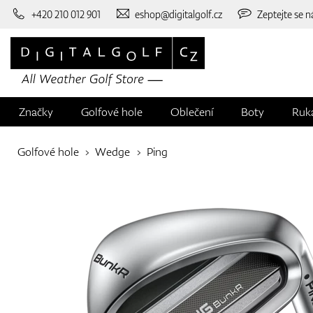
+420 210 012 901
eshop@digitalgolf.cz
Zeptejte se n
Značky
Golfové hole
Oblečení
Boty
Ruk
Golfové hole
Wedge
Ping