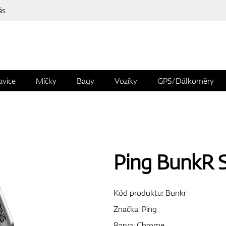
ás
avice
Míčky
Bagy
Vozíky
GPS/Dálkoměry
Ping BunkR 
Kód produktu:
Bunkr
Značka:
Ping
Barva: Chrome