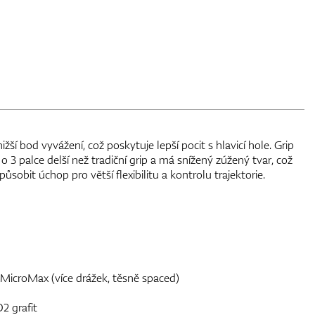
žší bod vyvážení, což poskytuje lepší pocit s hlavicí hole. Grip
 3 palce delší než tradiční grip a má snížený zúžený tvar, což
sobit úchop pro větší flexibilitu a kontrolu trajektorie.
 MicroMax (více drážek, těsně spaced)
2 grafit