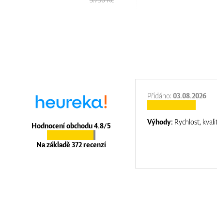
:
31.12.2025
Přidáno:
03.08.2026
:
top luxury
Výhody:
Rychlost, kvali
Hodnocení obchodu 4.8/5
Na základě 372 recenzí