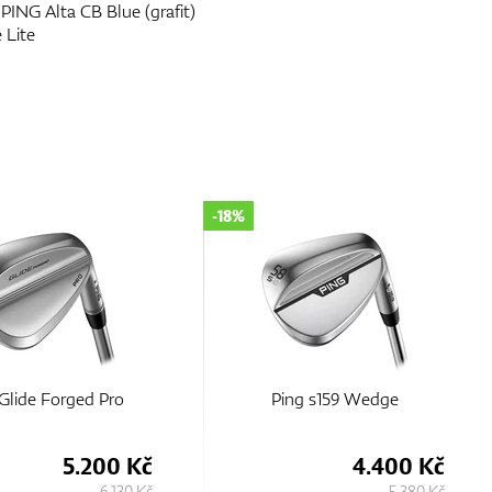
 PING Alta CB Blue (grafit)
 Lite
-18%
Glide Forged Pro
Ping s159 Wedge
5.200 Kč
4.400 Kč
6.130 Kč
5.380 Kč