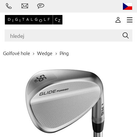
Golfové hole
Wedge
Ping
Značky
Golfové hole
Oblečení