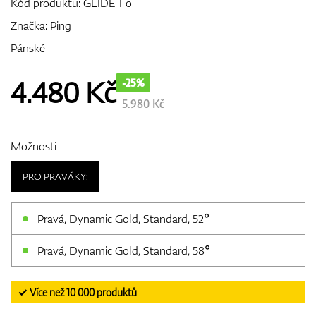
Kód produktu:
GLIDE-Fo
Značka:
Ping
Pánské
GPS/Dálkoměry
4.480
Kč
-25%
5.980 Kč
Doplňky
Možnosti
PRO PRAVÁKY:
Dárkové poukazy
Pravá, Dynamic Gold, Standard, 52°
Pravá, Dynamic Gold, Standard, 58°
✓ Více než 10 000 produktů