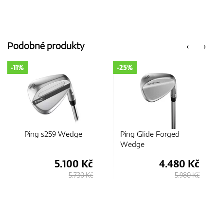
Podobné produkty
‹
›
-11%
-25%
Ping s259 Wedge
Ping Glide Forged
Wedge
5.100 Kč
4.480 Kč
5.730 Kč
5.980 Kč