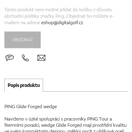
Tento produkt není možné přidat do košíku z důvodu
obchodní politiky značky Ping. Objednat ho můžete e-
mailem na adrese
eshop@digitalgolf.cz
OBJEDNAT
Popis produktu
PING Glide Forged wedge
Navrženo v úzké spolupráci s pracovníky PING Tour a
firemními poradci, wedge Glide Forged mají prvotřídní kvalitu
ve svém kompaktním designu, měkký pocit z uhlíkové oceli