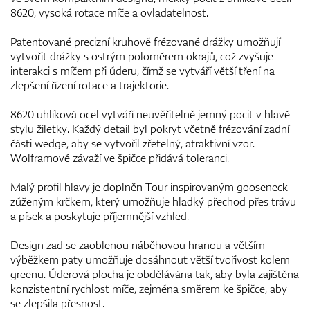
8620, vysoká rotace míče a ovladatelnost.
Patentované precizní kruhově frézované drážky umožňují
vytvořit drážky s ostrým poloměrem okrajů, což zvyšuje
interakci s míčem při úderu, čímž se vytváří větší tření na
zlepšení řízení rotace a trajektorie.
8620 uhlíková ocel vytváří neuvěřitelně jemný pocit v hlavě
stylu žiletky. Každý detail byl pokryt včetně frézování zadní
části wedge, aby se vytvořil zřetelný, atraktivní vzor.
Wolframové závaží ve špičce přidává toleranci.
Malý profil hlavy je doplněn Tour inspirovaným gooseneck
zúženým krčkem, který umožňuje hladký přechod přes trávu
a písek a poskytuje příjemnější vzhled.
Design zad se zaoblenou náběhovou hranou a větším
výběžkem paty umožňuje dosáhnout větší tvořivost kolem
greenu. Úderová plocha je obdělávána tak, aby byla zajištěna
konzistentní rychlost míče, zejména směrem ke špičce, aby
se zlepšila přesnost.