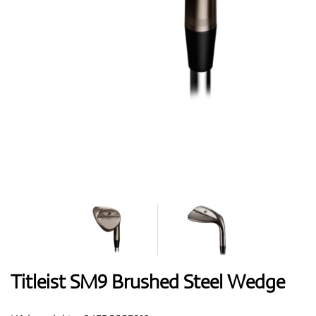
Boty
Rukavice
Míčky
Bagy
Titleist SM9 Brushed Steel Wedge
Vozíky