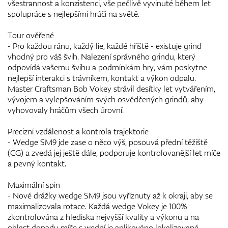
všestrannost a konzistenci, vše pečlivě vyvinuté během let
spolupráce s nejlepšími hráči na světě.
Tour ověřené
- Pro každou ránu, každý lie, každé hřiště - existuje grind
vhodný pro váš švih. Nalezení správného grindu, který
odpovídá vašemu švihu a podmínkám hry, vám poskytne
nejlepší interakci s trávníkem, kontakt a výkon odpalu.
Master Craftsman Bob Vokey strávil desítky let vytvářením,
vývojem a vylepšováním svých osvědčených grindů, aby
vyhovovaly hráčům všech úrovní.
Precizní vzdálenost a kontrola trajektorie
- Wedge SM9 jde zase o něco výš, posouvá přední těžiště
(CG) a zvedá jej ještě dále, podporuje kontrolovanější let míče
a pevný kontakt.
Maximální spin
- Nové drážky wedge SM9 jsou vyříznuty až k okraji, aby se
maximalizovala rotace. Každá wedge Vokey je 100%
zkontrolována z hlediska nejvyšší kvality a výkonu a na
oblast dopadu míče s wedgí je aplikováno lokalizované