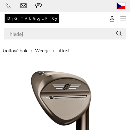
Golfové hole
Wedge
Titleist
Značky
Golfové hole
Oblečení