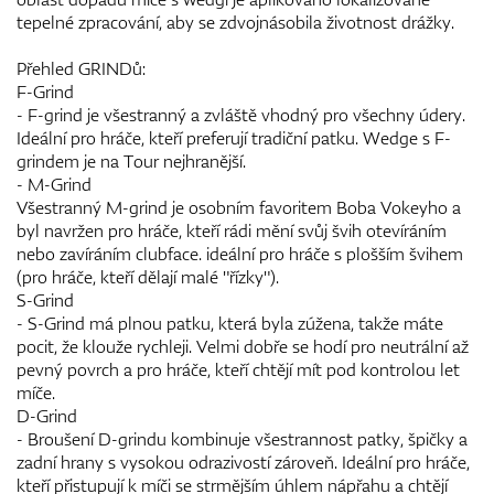
tepelné zpracování, aby se zdvojnásobila životnost drážky.
Přehled GRINDů:
F-Grind
- F-grind je všestranný a zvláště vhodný pro všechny údery.
Ideální pro hráče, kteří preferují tradiční patku. Wedge s F-
grindem je na Tour nejhranější.
- M-Grind
Všestranný M-grind je osobním favoritem Boba Vokeyho a
byl navržen pro hráče, kteří rádi mění svůj švih otevíráním
nebo zavíráním clubface. ideální pro hráče s plošším švihem
(pro hráče, kteří dělají malé "řízky").
S-Grind
- S-Grind má plnou patku, která byla zúžena, takže máte
pocit, že klouže rychleji. Velmi dobře se hodí pro neutrální až
pevný povrch a pro hráče, kteří chtějí mít pod kontrolou let
míče.
D-Grind
- Broušení D-grindu kombinuje všestrannost patky, špičky a
zadní hrany s vysokou odrazivostí zároveň. Ideální pro hráče,
kteří přistupují k míči se strmějším úhlem nápřahu a chtějí