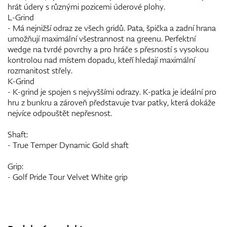
hrát údery s různými pozicemi úderové plohy.
L-Grind
- Má nejnižší odraz ze všech gridů. Pata, špička a zadní hrana
umožňují maximální všestrannost na greenu. Perfektní
wedge na tvrdé povrchy a pro hráče s přesností s vysokou
kontrolou nad místem dopadu, kteří hledají maximální
rozmanitost střely.
K-Grind
- K-grind je spojen s nejvyššími odrazy. K-patka je ideální pro
hru z bunkru a zároveň představuje tvar patky, která dokáže
nejvíce odpouštět nepřesnost.
Shaft:
- True Temper Dynamic Gold shaft
Grip:
- Golf Pride Tour Velvet White grip