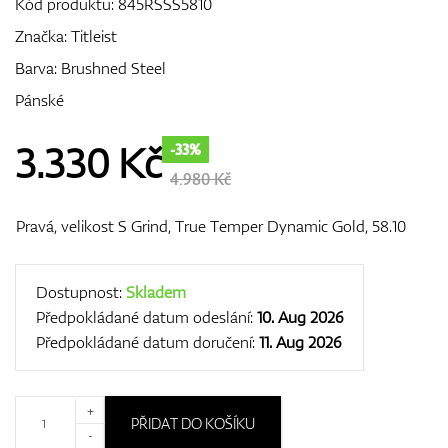
Kód produktu:
845RSSS5810
Značka:
Titleist
Barva: Brushned Steel
GPS/Dálkoměry
Pánské
3.330
Kč
-33%
Doplňky
4.980 Kč
Pravá, velikost S Grind, True Temper Dynamic Gold, 58.10
Dárkové poukazy
Dostupnost:
Skladem
Předpokládané datum odeslání:
10. Aug 2026
Předpokládané datum doručení:
11. Aug 2026
+
PŘIDAT DO KOŠÍKU
-