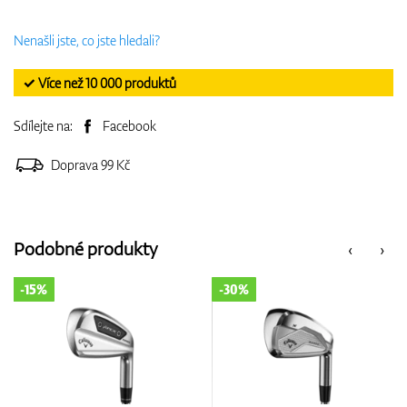
Nenašli jste, co jste hledali?
✓ Více než 10 000 produktů
Sdílejte na:
Facebook
Doprava 99 Kč
Podobné produkty
‹
›
-30%
-11%