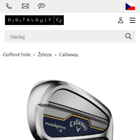
Golfové hole
Železa
Callaway
Značky
Golfové hole
Oblečení