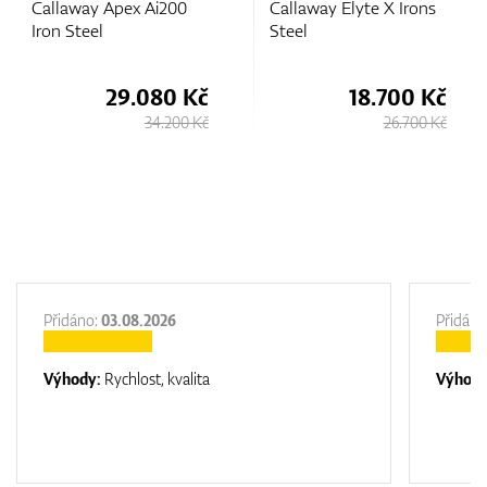
200
Callaway Elyte X Irons
Apex Pro 24 Irons 
Steel
80 Kč
18.700 Kč
37.80
.200 Kč
26.700 Kč
42.4
Přidáno:
03.08.2026
Přidáno
Výhody:
Rychlost, kvalita
Výhod