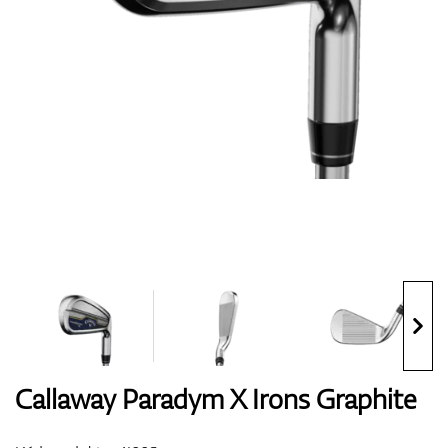
Boty
Rukavice
Míčky
Bagy
Callaway Paradym X Irons Graphite
Vozíky