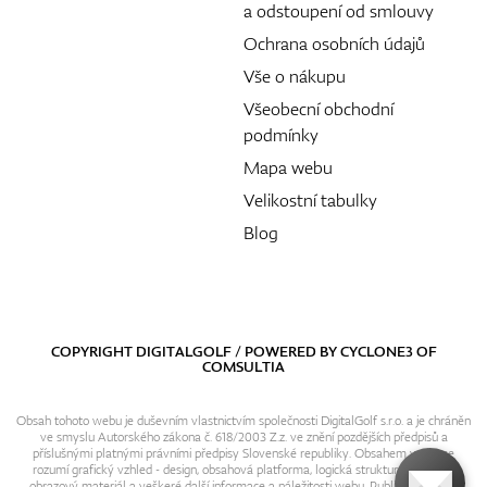
a odstoupení od smlouvy
Ochrana osobních údajů
Vše o nákupu
Všeobecní obchodní
podmínky
Mapa webu
Velikostní tabulky
Blog
COPYRIGHT DIGITALGOLF / POWERED BY
CYCLONE3
OF
COMSULTIA
Obsah tohoto webu je duševním vlastnictvím společnosti DigitalGolf s.r.o. a je chráněn
ve smyslu Autorského zákona č. 618/2003 Z.z. ve znění pozdějších předpisů a
příslušnými platnými právními předpisy Slovenské republiky. Obsahem webu se
rozumí grafický vzhled - design, obsahová platforma, logická struktura, textový i
obrazový materiál a veškeré další informace a náležitosti webu. Publikování resp.