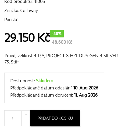
Kód produktu:
4I00S
Značka:
Callaway
Pánské
GPS/Dálkoměry
29.150
Kč
-40%
48.600 Kč
Doplňky
Pravá, velikost 4-P,A, PROJECT X HZRDUS GEN 4 SILVER
75, Stiff
Dárkové poukazy
Dostupnost:
Skladem
Předpokládané datum odeslání:
10. Aug 2026
Předpokládané datum doručení:
11. Aug 2026
+
PŘIDAT DO KOŠÍKU
-