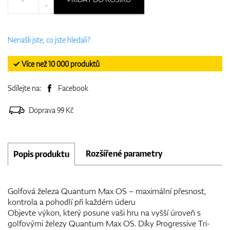
-
Nenašli jste, co jste hledali?
✓ Více než 10 000 produktů
Sdílejte na:
Facebook
Doprava 99 Kč
Rozšířené parametry
Popis produktu
Golfová železa Quantum Max OS – maximální přesnost,
kontrola a pohodlí při každém úderu
Objevte výkon, který posune vaši hru na vyšší úroveň s
golfovými železy Quantum Max OS. Díky Progressive Tri-