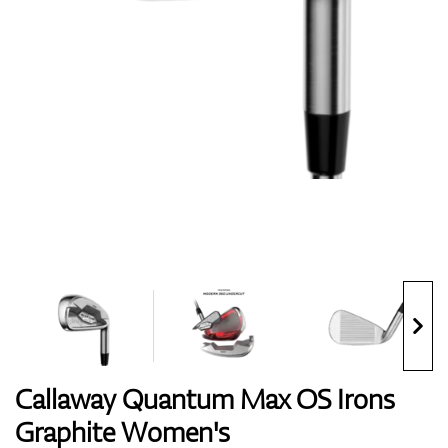
Boty
Rukavice
Míčky
Bagy
Callaway Quantum Max OS Irons
Graphite Women's
Vozíky