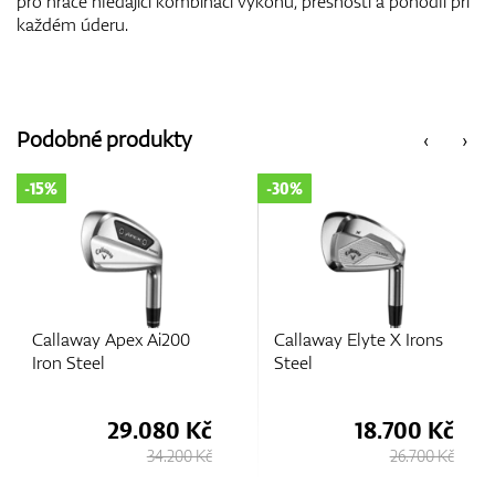
pro hráče hledající kombinaci výkonu, přesnosti a pohodlí při
každém úderu.
Podobné produkty
‹
›
-30%
-11%
Callaway Elyte X Irons
Apex Pro 24 Irons Steel
Steel
18.700 Kč
37.800 Kč
26.700 Kč
42.480 Kč