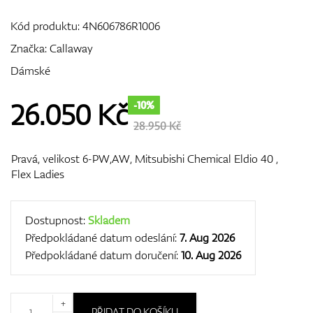
Kód produktu:
4N606786R1006
Značka:
Callaway
GPS/Dálkoměry
Dámské
26.050
Kč
-10%
Doplňky
28.950 Kč
Pravá, velikost 6-PW,AW, Mitsubishi Chemical Eldio 40 ,
Flex Ladies
Dárkové poukazy
Dostupnost:
Skladem
Předpokládané datum odeslání:
7. Aug 2026
Předpokládané datum doručení:
10. Aug 2026
+
PŘIDAT DO KOŠÍKU