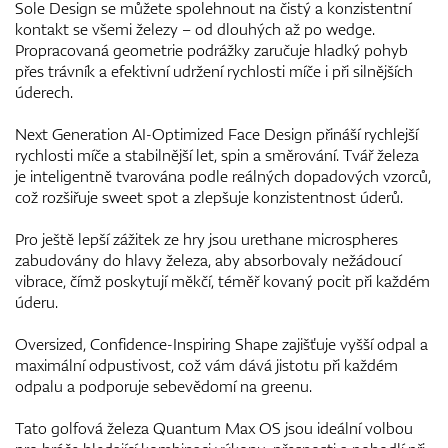
Sole Design se můžete spolehnout na čistý a konzistentní
kontakt se všemi železy – od dlouhých až po wedge.
Propracovaná geometrie podrážky zaručuje hladký pohyb
přes trávník a efektivní udržení rychlosti míče i při silnějších
úderech.
Next Generation AI-Optimized Face Design přináší rychlejší
rychlosti míče a stabilnější let, spin a směrování. Tvář železa
je inteligentně tvarována podle reálných dopadových vzorců,
což rozšiřuje sweet spot a zlepšuje konzistentnost úderů.
Pro ještě lepší zážitek ze hry jsou urethane microspheres
zabudovány do hlavy železa, aby absorbovaly nežádoucí
vibrace, čímž poskytují měkčí, téměř kovaný pocit při každém
úderu.
Oversized, Confidence-Inspiring Shape zajišťuje vyšší odpal a
maximální odpustivost, což vám dává jistotu při každém
odpalu a podporuje sebevědomí na greenu.
Tato golfová železa Quantum Max OS jsou ideální volbou