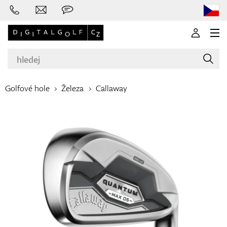
Golfové hole
Železa
Callaway
Značky
Golfové hole
Oblečení