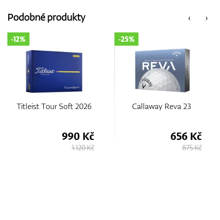
Podobné produkty
‹
›
GPS/Dálkoměry
-25%
-14%
Doplňky
eist Tour Soft 2026
Callaway Reva 23
Srixo
DIVIDE
Dárkové poukazy
990 Kč
656 Kč
1.120 Kč
875 Kč