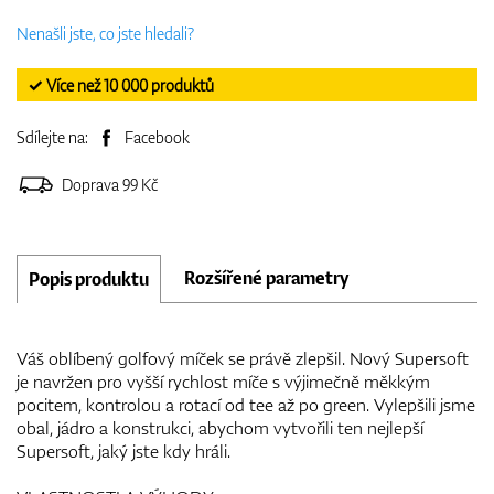
Nenašli jste, co jste hledali?
✓ Více než 10 000 produktů
Sdílejte na:
Facebook
Doprava 99 Kč
Rozšířené parametry
Popis produktu
Váš oblíbený golfový míček se právě zlepšil. Nový Supersoft
je navržen pro vyšší rychlost míče s výjimečně měkkým
pocitem, kontrolou a rotací od tee až po green. Vylepšili jsme
obal, jádro a konstrukci, abychom vytvořili ten nejlepší
Supersoft, jaký jste kdy hráli.