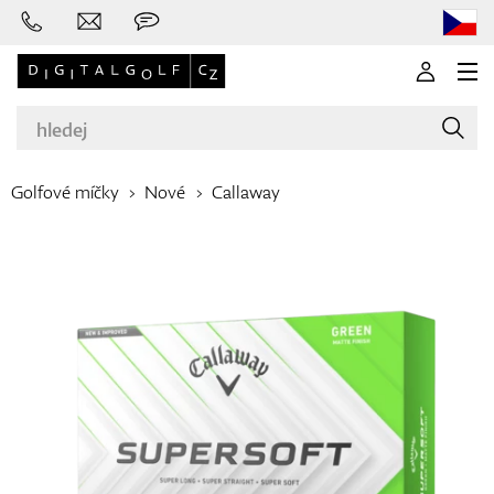
Golfové míčky
Nové
Callaway
Značky
Golfové hole
Oblečení