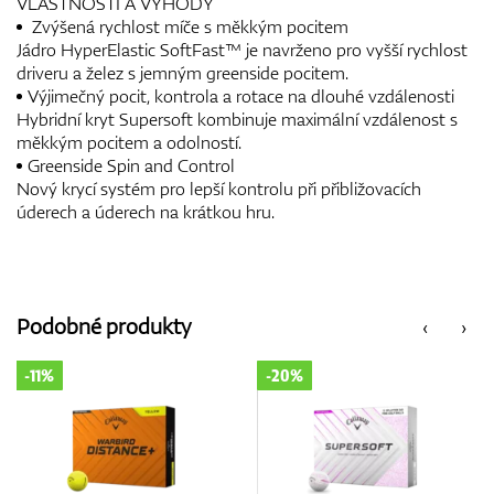
VLASTNOSTI A VÝHODY
Zvýšená rychlost míče s měkkým pocitem
Jádro HyperElastic SoftFast™ je navrženo pro vyšší rychlost
driveru a želez s jemným greenside pocitem.
Výjimečný pocit, kontrola a rotace na dlouhé vzdálenosti
Hybridní kryt Supersoft kombinuje maximální vzdálenost s
měkkým pocitem a odolností.
Greenside Spin and Control
Nový krycí systém pro lepší kontrolu při přibližovacích
úderech a úderech na krátkou hru.
Podobné produkty
‹
›
-20%
-20%