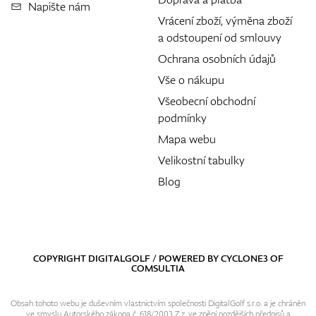
Napište nám
Vrácení zboží, výměna zboží
a odstoupení od smlouvy
Ochrana osobních údajů
Vše o nákupu
Všeobecní obchodní
podmínky
Mapa webu
Velikostní tabulky
Blog
COPYRIGHT DIGITALGOLF / POWERED BY
CYCLONE3
OF
COMSULTIA
Obsah tohoto webu je duševním vlastnictvím společnosti DigitalGolf s.r.o. a je chráněn
ve smyslu Autorského zákona č. 618/2003 Z.z. ve znění pozdějších předpisů a