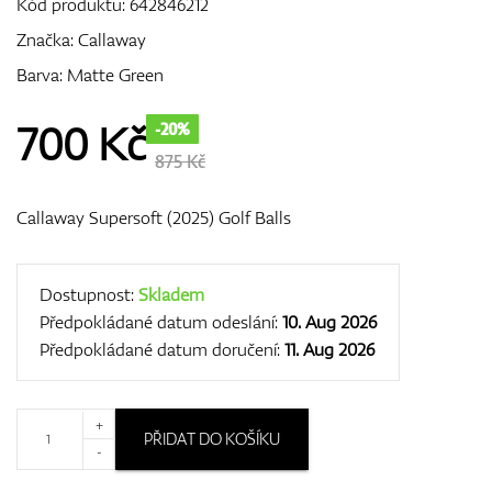
Kód produktu:
642846212
Značka:
Callaway
Barva: Matte Green
GPS/Dálkoměry
700
Kč
-20%
875 Kč
Doplňky
Callaway Supersoft (2025) Golf Balls
Dárkové poukazy
Dostupnost:
Skladem
Předpokládané datum odeslání:
10. Aug 2026
Předpokládané datum doručení:
11. Aug 2026
+
PŘIDAT DO KOŠÍKU
-