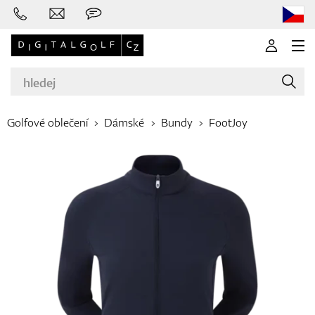
Golfové oblečení
Dámské
Bundy
FootJoy
Značky
Golfové hole
Oblečení