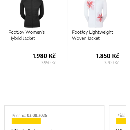
s
FootJoy Lightweight
FootJoy Women's
Woven Jacket
Hybrid Jacket
80 Kč
1.850 Kč
1.93
.950 Kč
3.700 Kč
3.8
Přidáno:
03.08.2026
Přidáno