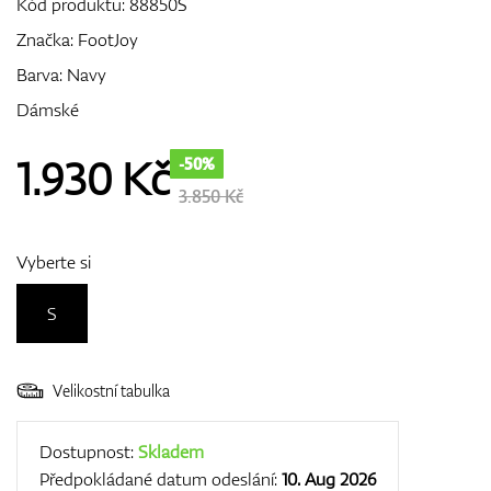
Kód produktu:
88850S
Značka:
FootJoy
Barva: Navy
GPS/Dálkoměry
Dámské
1.930
Kč
-50%
Doplňky
3.850 Kč
Vyberte si
Dárkové poukazy
S
Velikostní tabulka
Dostupnost:
Skladem
Předpokládané datum odeslání:
10. Aug 2026