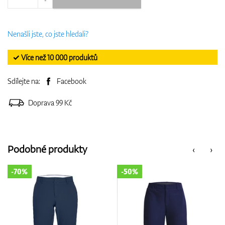
Nenašli jste, co jste hledali?
✓ Více než 10 000 produktů
Sdílejte na:
Facebook
Doprava 99 Kč
Podobné produkty
‹
›
-50%
-50%