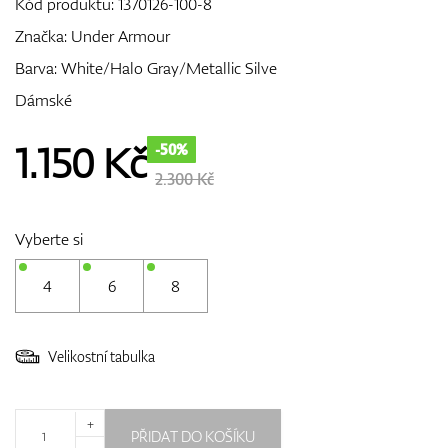
Kód produktu:
1370126-100-8
Značka:
Under Armour
Barva: White/Halo Gray/Metallic Silve
GPS/Dálkoměry
Dámské
1.150
Kč
-50%
Doplňky
2.300 Kč
Vyberte si
Dárkové poukazy
4
6
8
Velikostní tabulka
+
PŘIDAT DO KOŠÍKU
-