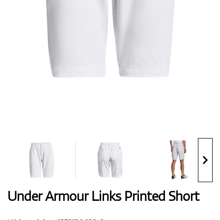
Boty
Rukavice
Míčky
Bagy
Under Armour Links Printed Short
Vozíky