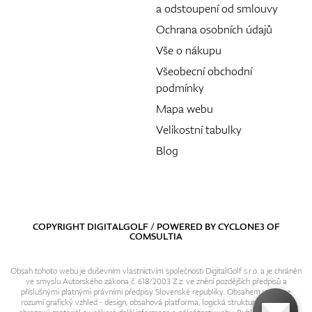
a odstoupení od smlouvy
Ochrana osobních údajů
Vše o nákupu
Všeobecní obchodní
podmínky
Mapa webu
Velikostní tabulky
Blog
COPYRIGHT DIGITALGOLF / POWERED BY
CYCLONE3
OF
COMSULTIA
Obsah tohoto webu je duševním vlastnictvím společnosti DigitalGolf s.r.o. a je chráněn
ve smyslu Autorského zákona č. 618/2003 Z.z. ve znění pozdějších předpisů a
příslušnými platnými právními předpisy Slovenské republiky. Obsahem webu se
rozumí grafický vzhled - design, obsahová platforma, logická struktura, textový i