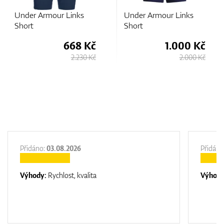
Under Armour Links
Under Armour Links
Short
Printed Short
č
1.000 Kč
1.150 Kč
Kč
2.000 Kč
2.300 Kč
Přidáno:
03.08.2026
Přidáno
Výhody:
Rychlost, kvalita
Výhod