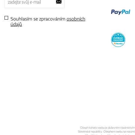
Souhlasím se zpracováním
osobních
údajů
Obsah tohoto webu je duševním vlastnictvím sp
Slovenské republiky. Obsahem webu se rozumí gra