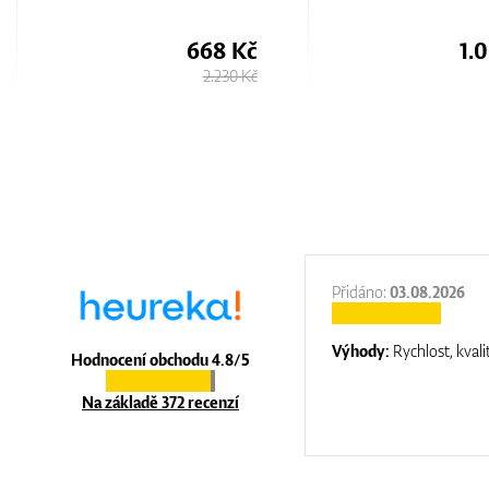
Short
1.000 Kč
1.
2.000 Kč
:
31.12.2025
Přidáno:
03.08.2026
:
top luxury
Výhody:
Rychlost, kvali
Hodnocení obchodu 4.8/5
Na základě 372 recenzí