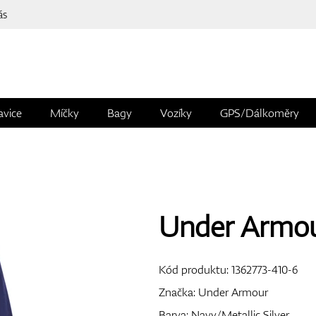
ás
avice
Míčky
Bagy
Vozíky
GPS/Dálkoměry
Under Armou
Kód produktu:
1362773-410-6
Značka:
Under Armour
Barva: Navy/Metallic Silver