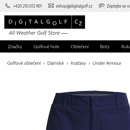
+420 210 012 901
eshop@digitalgolf.cz
Zeptejte se n
Značky
Golfové hole
Oblečení
Boty
Ruk
Golfové oblečení
Dámské
Kraťasy
Under Armour