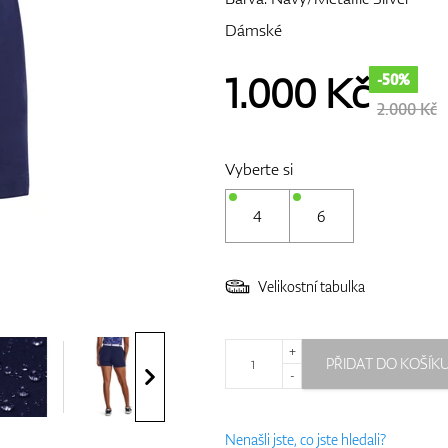
Dámské
1.000
Kč
-50%
2.000 Kč
Vyberte si
4
6
Velikostní tabulka
+
PŘIDAT DO KOŠÍK
-
Nenašli jste, co jste hledali?