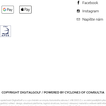
Facebook
Instagram
Napište nám
COPYRIGHT DIGITALGOLF / POWERED BY
CYCLONE3
OF
COMSULTIA
olečnosti DigitalGolf s.r.o. a je chráněn ve smyslu Autorského zákona č. 618/2003 Z.z. ve znění pozdějších pře
fický vzhled - design, obsahová platforma, logická struktura, textový i obrazový materiál a veškeré další infor