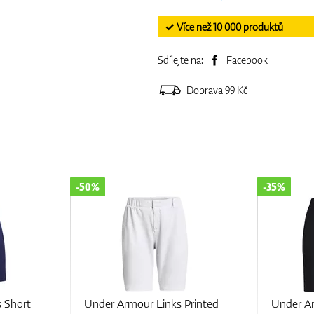
✓ Více než 10 000 produktů
Sdílejte na:
Facebook
Doprava 99 Kč
-35%
-70%
Printed
Under Armour Drive 7"
Under 