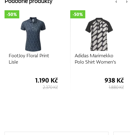
Podobné produkty
‹
›
-50%
-50%
GPS/Dálkoměry
Doplňky
FootJoy Floral Print
Adidas Marimekko
Lisle
Polo Shirt Women's
Dárkové poukazy
1.190 Kč
938 Kč
2.370 Kč
1.880 Kč