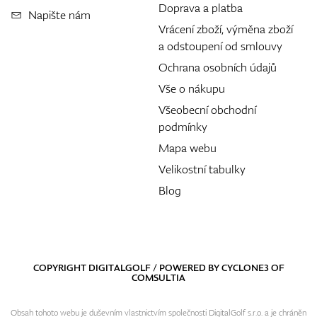
Doprava a platba
Napište nám
Vrácení zboží, výměna zboží
a odstoupení od smlouvy
Ochrana osobních údajů
Vše o nákupu
Všeobecní obchodní
podmínky
Mapa webu
Velikostní tabulky
Blog
COPYRIGHT DIGITALGOLF / POWERED BY
CYCLONE3
OF
COMSULTIA
Obsah tohoto webu je duševním vlastnictvím společnosti DigitalGolf s.r.o. a je chráněn