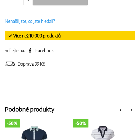
Nenašli jste, co jste hledali?
✓ Více než 10 000 produktů
Sdílejte na:
Facebook
Doprava 99 Kč
Podobné produkty
‹
›
-50%
-25%