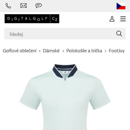
Golfové oblečení
Dámské
Polokošile a trička
FootJoy
Značky
Golfové hole
Oblečení