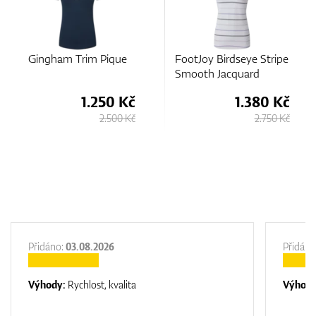
ue
FootJoy Birdseye Stripe
FootJoy Texture Knit
Smooth Jacquard
Polo
 Kč
1.380 Kč
2.380 
0 Kč
2.750 Kč
3.180
Přidáno:
03.08.2026
Přidáno
Výhody:
Rychlost, kvalita
Výhod