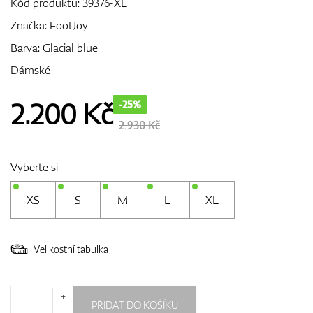
Kód produktu:
39376-XL
Značka:
FootJoy
Barva: Glacial blue
GPS/Dálkoměry
Dámské
2.200
Kč
-25%
Doplňky
2.930 Kč
Vyberte si
Dárkové poukazy
XS
S
M
L
XL
Velikostní tabulka
+
PŘIDAT DO KOŠÍKU
-