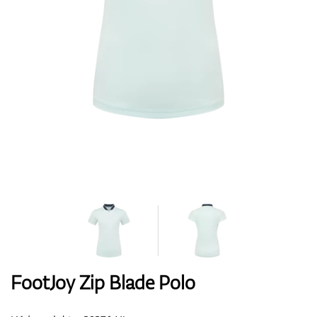
Boty
Rukavice
Míčky
Bagy
FootJoy Zip Blade Polo
Vozíky