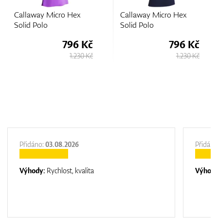
Micro Hex
Callaway Micro Hex
Callaway Y
o
Solid Polo
Hex Swing 
796 Kč
796 Kč
1.230 Kč
1.230 Kč
Přidáno:
03.08.2026
Přidáno
Výhody:
Rychlost, kvalita
Výhod