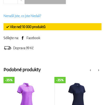
Nenašli jste, co jste hledali?
✓ Více než 10 000 produktů
Sdílejte na:
Facebook
Doprava 99 Kč
Podobné produkty
‹
›
-35%
-50%