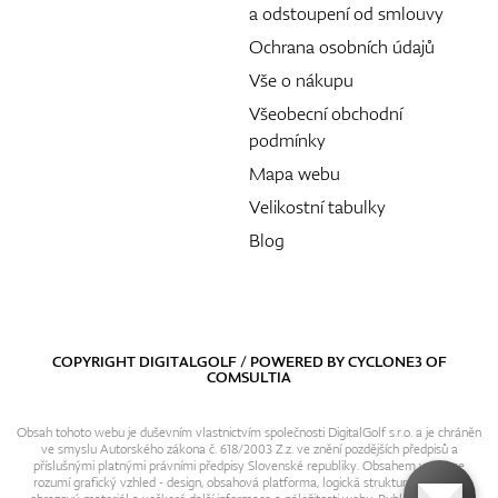
a odstoupení od smlouvy
Ochrana osobních údajů
Vše o nákupu
Všeobecní obchodní
podmínky
Mapa webu
Velikostní tabulky
Blog
COPYRIGHT DIGITALGOLF / POWERED BY
CYCLONE3
OF
COMSULTIA
Obsah tohoto webu je duševním vlastnictvím společnosti DigitalGolf s.r.o. a je chráněn
ve smyslu Autorského zákona č. 618/2003 Z.z. ve znění pozdějších předpisů a
příslušnými platnými právními předpisy Slovenské republiky. Obsahem webu se
rozumí grafický vzhled - design, obsahová platforma, logická struktura, textový i