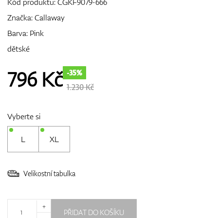
Kód produktu:
CGKF9079-666
Značka:
Callaway
Barva: Pink
GPS/Dálkoměry
dětské
796
Kč
-35%
Doplňky
1.230 Kč
Vyberte si
Dárkové poukazy
L
XL
Velikostní tabulka
+
PŘIDAT DO KOŠÍKU
-