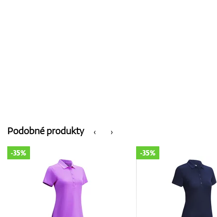
Podobné produkty
‹
›
-35%
-35%