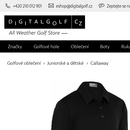
+420 210 012 901
eshop@digitalgolf.cz
Zeptejte se n
Značky
Golfové hole
Oblečení
Boty
Ruk
Golfové oblečení
Juniorské a dětské
Callaway