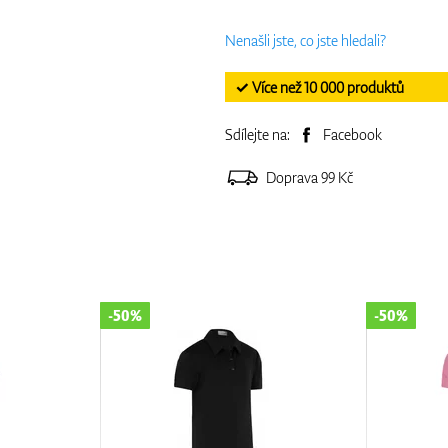
Nenašli jste, co jste hledali?
✓ Více než 10 000 produktů
Sdílejte na:
Facebook
Doprava 99 Kč
-50%
-50%