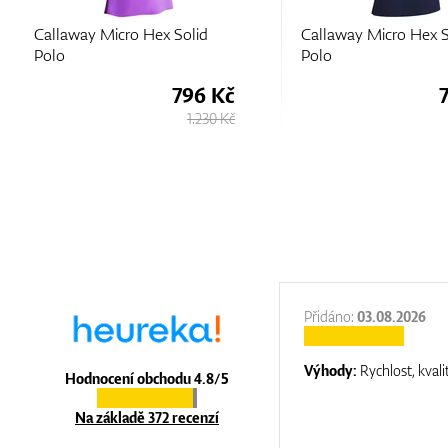
Callaway Micro Hex Solid
Callaway Micro Hex S
Polo
Polo
796 Kč
1.230 Kč
:
31.12.2025
Přidáno:
03.08.2026
:
top luxury
Výhody:
Rychlost, kvali
Hodnocení obchodu 4.8/5
Na základě 372 recenzí