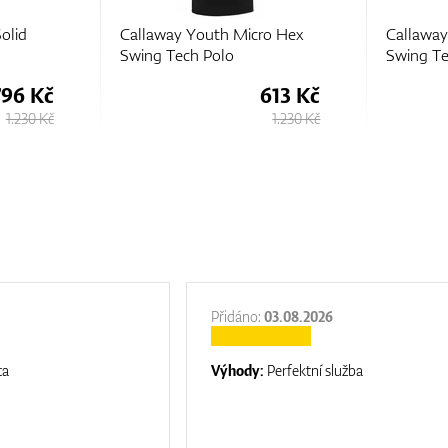
olid
Callaway Youth Micro Hex
Callaway
Swing Tech Polo
Swing Te
796 Kč
613 Kč
1.230 Kč
1.230 Kč
Přidáno:
03.08.2026
ta
Výhody:
Perfektní služba