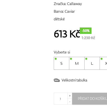
Značka:
Callaway
Barva: Caviar
dětské
613
Kč
-50%
1.230 Kč
Vyberte si
S
M
L
Velikostní tabulka
+
PŘIDAT DO KOŠÍK
-