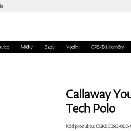
ás
avice
Míčky
Bagy
Vozíky
GPS/Dálkoměry
Callaway Yo
Tech Polo
Kód produktu:
CGKSC0R3-002-