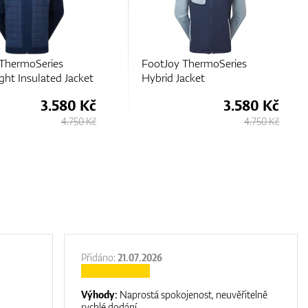
ThermoSeries
FootJoy ThermoSeries
acket
Hybrid Jacket
3.580 Kč
2.250 Kč
4.750 Kč
4.480 Kč
Přidáno:
21.07.2026
Výhody:
Naprostá spokojenost, neuvěřitelně
rychlé dodání