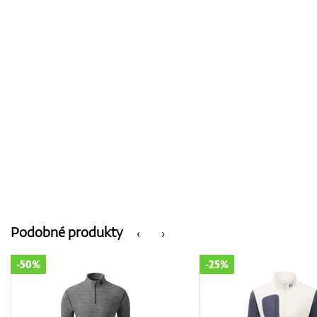
Podobné produkty
‹
›
-25%
-50%