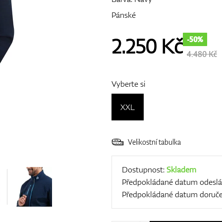
Pánské
2.250
Kč
-50%
4.480 Kč
Vyberte si
XXL
Velikostní tabulka
Dostupnost:
Skladem
Předpokládané datum odeslá
Předpokládané datum doruče