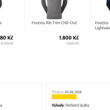
ill-Out
FootJoy ThermoSeries
FootJoy 
Lightweight Insulated Jacket
Hybrid J
800 Kč
3.580 Kč
3.620 Kč
4.750 Kč
Přidáno:
03.08.2026
ta
Výhody:
Perfektní služba