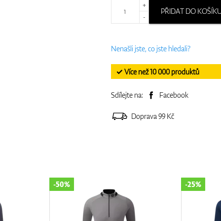
+
PŘIDAT DO KOŠÍK
-
Nenašli jste, co jste hledali?
✓ Více než 10 000 produktů
Sdílejte na:
Facebook
Doprava 99 Kč
-25%
-25%