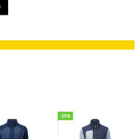
U
-50%