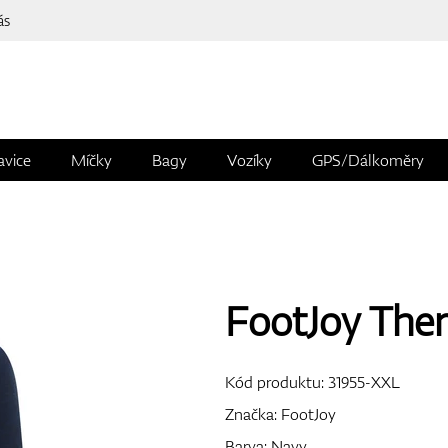
ás
avice
Míčky
Bagy
Vozíky
GPS/Dálkoměry
FootJoy Ther
Kód produktu:
31955-XXL
Značka:
FootJoy
Barva: Navy