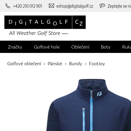
+420 210 012 901
eshop@digitalgolf.cz
Zeptejte se n
Značky
Golfové hole
Oblečení
Boty
Ruk
Golfové oblečení
Pánské
Bundy
FootJoy