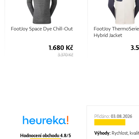
FootJoy ThermoSeries
FootJoy Rib Trim Ch
Hybrid Jacket
3.580 Kč
1.
4.750 Kč
:
31.12.2025
Přidáno:
03.08.2026
:
top luxury
Výhody:
Rychlost, kvali
Hodnocení obchodu 4.8/5