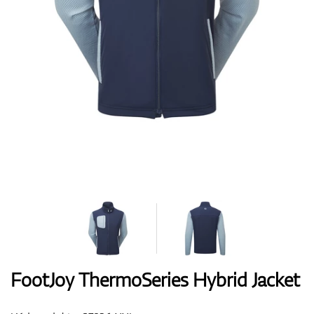
Boty
Rukavice
Míčky
Bagy
FootJoy ThermoSeries Hybrid Jacket
Vozíky