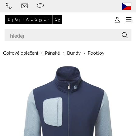
Golfové oblečení
Pánské
Bundy
FootJoy
Značky
Golfové hole
Oblečení