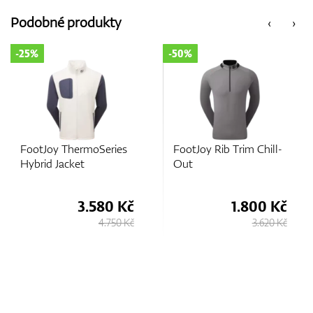
Podobné produkty
‹
›
-50%
-25%
FootJoy Rib Trim Chill-
FootJoy ThermoSeries
Out
Lightweight Insulated
Jacket
1.800 Kč
3.580 Kč
3.620 Kč
4.750 Kč