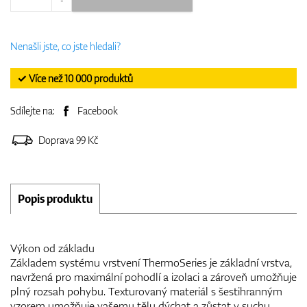
Nenašli jste, co jste hledali?
✓ Více než 10 000 produktů
Sdílejte na:
Facebook
Doprava 99 Kč
Popis produktu
Výkon od základu
Základem systému vrstvení ThermoSeries je základní vrstva,
navržená pro maximální pohodlí a izolaci a zároveň umožňuje
plný rozsah pohybu. Texturovaný materiál s šestihranným
vzorem umožňuje vašemu tělu dýchat a zůstat v suchu.