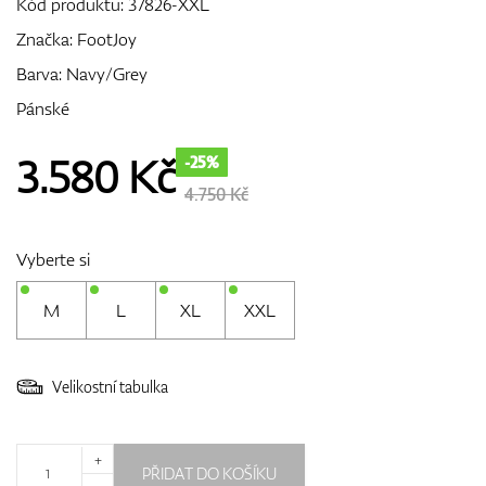
Kód produktu:
37826-XXL
Značka:
FootJoy
Barva: Navy/Grey
GPS/Dálkoměry
Pánské
3.580
Kč
-25%
Doplňky
4.750 Kč
Vyberte si
Dárkové poukazy
M
L
XL
XXL
Velikostní tabulka
+
PŘIDAT DO KOŠÍKU
-