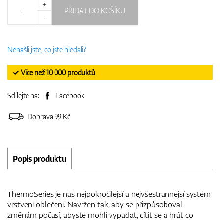
+
PŘIDAT DO KOŠÍKU
-
Nenašli jste, co jste hledali?
✓ Více než 10 000 produktů
Sdílejte na:
Facebook
Doprava 99 Kč
Popis produktu
ThermoSeries je náš nejpokročilejší a nejvšestrannější systém
vrstvení oblečení. Navržen tak, aby se přizpůsoboval
změnám počasí, abyste mohli vypadat, cítit se a hrát co