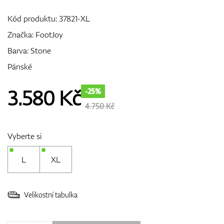
Kód produktu:
37821-XL
Značka:
FootJoy
GPS/Dálkoměry
Barva: Stone
Pánské
Doplňky
3.580
Kč
-25%
4.750 Kč
Dárkové poukazy
Vyberte si
L
XL
Velikostní tabulka