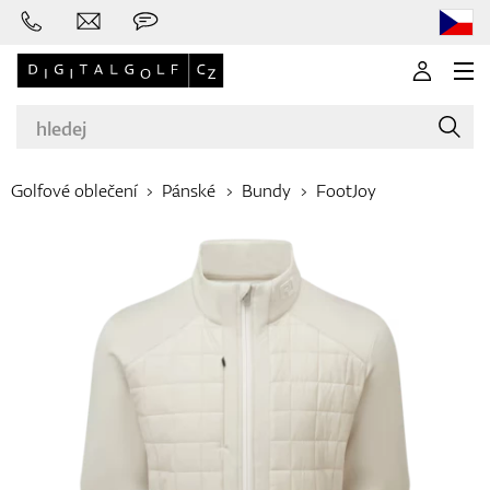
Golfové oblečení
Pánské
Bundy
FootJoy
Značky
Golfové hole
Oblečení