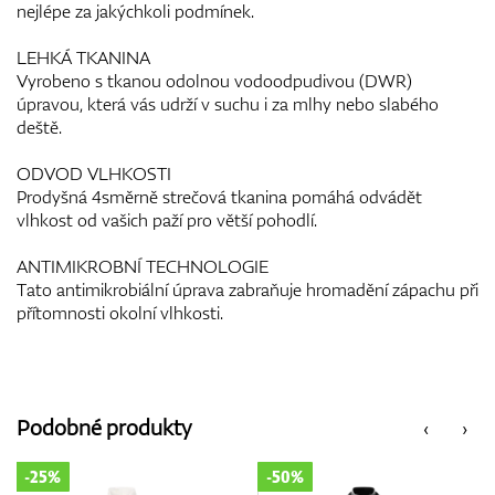
nejlépe za jakýchkoli podmínek.
LEHKÁ TKANINA
Vyrobeno s tkanou odolnou vodoodpudivou (DWR)
úpravou, která vás udrží v suchu i za mlhy nebo slabého
deště.
ODVOD VLHKOSTI
Prodyšná 4směrně strečová tkanina pomáhá odvádět
vlhkost od vašich paží pro větší pohodlí.
ANTIMIKROBNÍ TECHNOLOGIE
Tato antimikrobiální úprava zabraňuje hromadění zápachu při
přítomnosti okolní vlhkosti.
Podobné produkty
‹
›
-50%
-25%