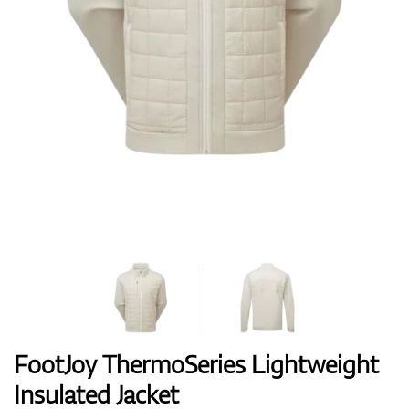
Boty
Rukavice
Míčky
Bagy
FootJoy ThermoSeries Lightweight
Insulated Jacket
Vozíky