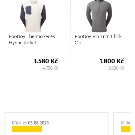
FootJoy Rib Trim Chill-
FootJoy ThermoSeries
Out
Lightweight Insulated
Jacket
1.800 Kč
3.580 Kč
3.620 Kč
4.750 Kč
Přidáno:
03.08.2026
Přidáno