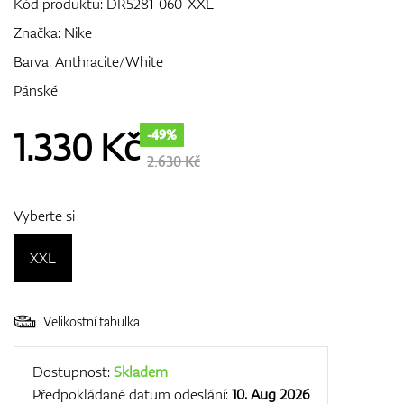
Kód produktu:
DR5281-060-XXL
Značka:
Nike
Barva: Anthracite/White
GPS/Dálkoměry
Pánské
1.330
Kč
-49%
Doplňky
2.630 Kč
Vyberte si
Dárkové poukazy
XXL
Velikostní tabulka
Dostupnost:
Skladem
Předpokládané datum odeslání:
10. Aug 2026