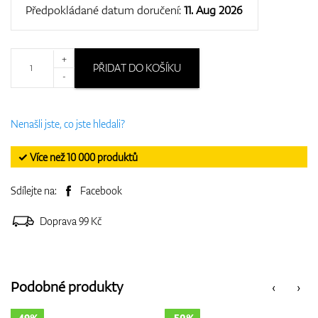
Předpokládané datum doručení:
11. Aug 2026
+
PŘIDAT DO KOŠÍKU
-
Nenašli jste, co jste hledali?
✓ Více než 10 000 produktů
Sdílejte na:
Facebook
Doprava 99 Kč
Podobné produkty
‹
›