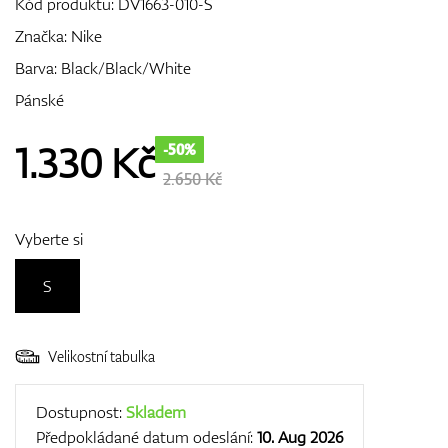
Kód produktu:
DV1663-010-S
Značka:
Nike
Barva: Black/Black/White
GPS/Dálkoměry
Pánské
1.330
Kč
-50%
Doplňky
2.650 Kč
Vyberte si
Dárkové poukazy
S
Velikostní tabulka
Dostupnost:
Skladem
Předpokládané datum odeslání:
10. Aug 2026