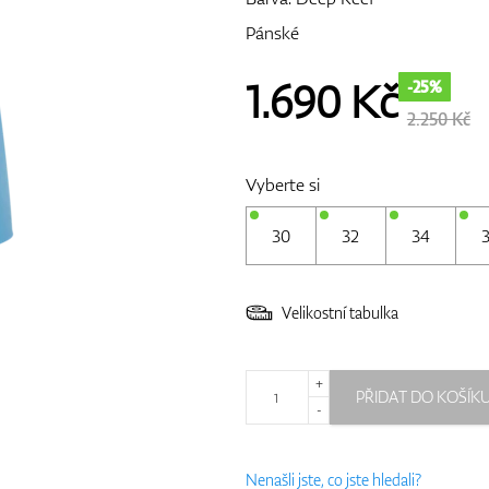
Pánské
1.690
Kč
-25%
2.250 Kč
Vyberte si
30
32
34
Velikostní tabulka
+
PŘIDAT DO KOŠÍK
-
Nenašli jste, co jste hledali?