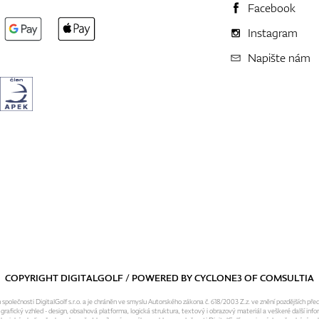
Facebook
Instagram
Napište nám
COPYRIGHT DIGITALGOLF / POWERED BY
CYCLONE3
OF
COMSULTIA
olečnosti DigitalGolf s.r.o. a je chráněn ve smyslu Autorského zákona č. 618/2003 Z.z. ve znění pozdějších pře
fický vzhled - design, obsahová platforma, logická struktura, textový i obrazový materiál a veškeré další infor