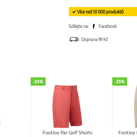
✓ Více než 10 000 produktů
Sdílejte na:
Facebook
Doprava 99 Kč
-25%
-25%
FootJoy Par Golf Shorts
FootJoy