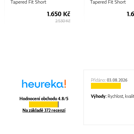
Tapered Fit Short
Tapered Fit Short
1.650 Kč
1.
2.530 Kč
:
31.12.2025
Přidáno:
03.08.2026
:
top luxury
Výhody:
Rychlost, kvali
Hodnocení obchodu 4.8/5
Na základě 372 recenzí