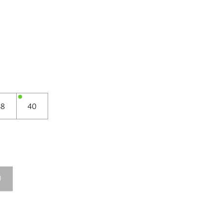
38
40
U