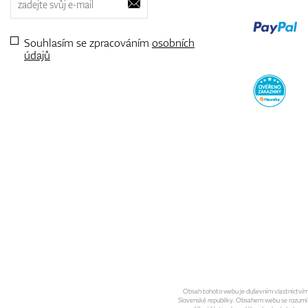
Souhlasím se zpracováním
osobních
údajů
Obsah tohoto webu je duševním vlastnictvím sp
Slovenské republiky. Obsahem webu se rozumí gra