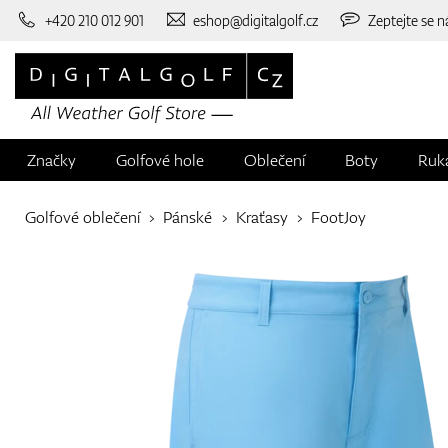
+420 210 012 901
eshop@digitalgolf.cz
Zeptejte se n
Značky
Golfové hole
Oblečení
Boty
Ruk
Golfové oblečení
Pánské
Kraťasy
FootJoy