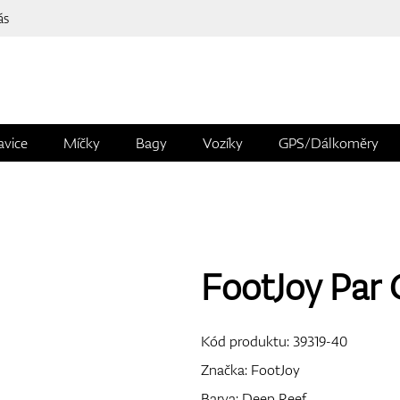
ás
avice
Míčky
Bagy
Vozíky
GPS/Dálkoměry
FootJoy Par 
Kód produktu:
39319-40
Značka:
FootJoy
Barva: Deep Reef