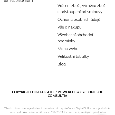
Napište nám
Vrácení zboží, výměna zboží
a odstoupení od smlouvy
Ochrana osobních údajů
Vše o nákupu
Všeobecní obchodní
podmínky
Mapa webu
Velikostní tabulky
Blog
COPYRIGHT DIGITALGOLF / POWERED BY
CYCLONE3
OF
COMSULTIA
Obsah tohoto webu je duševním vlastnictvím společnosti DigitalGolf s.r.o. a je chráněn
ve smyslu Autorského zákona č. 618/2003 Z.z. ve znění pozdějších předpisů a