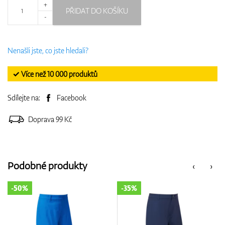
+
PŘIDAT DO KOŠÍKU
-
Nenašli jste, co jste hledali?
✓ Více než 10 000 produktů
Sdílejte na:
Facebook
Doprava 99 Kč
Podobné produkty
‹
›
-35%
-35%