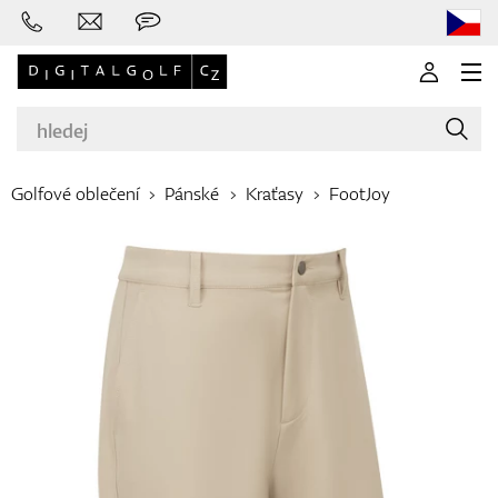
Golfové oblečení
Pánské
Kraťasy
FootJoy
Značky
Golfové hole
Oblečení