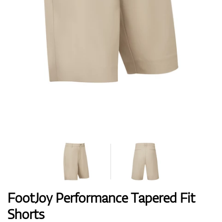
Boty
Rukavice
Míčky
Bagy
FootJoy Performance Tapered Fit
Shorts
Vozíky