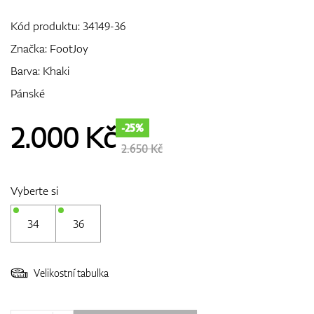
Kód produktu:
34149-36
Značka:
FootJoy
GPS/Dálkoměry
Barva: Khaki
Pánské
Doplňky
2.000
Kč
-25%
2.650 Kč
Dárkové poukazy
Vyberte si
34
36
Velikostní tabulka