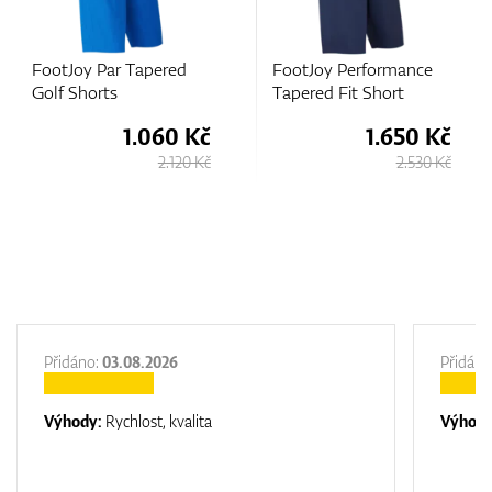
ar Tapered
FootJoy Performance
FootJoy Pe
ts
Tapered Fit Short
Tapered Fit
1.060 Kč
1.650 Kč
2.120 Kč
2.530 Kč
Přidáno:
03.08.2026
Přidáno
Výhody:
Rychlost, kvalita
Výhod