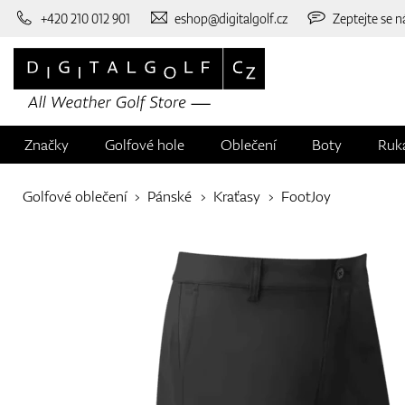
+420 210 012 901
eshop@digitalgolf.cz
Zeptejte se n
Značky
Golfové hole
Oblečení
Boty
Ruk
Golfové oblečení
Pánské
Kraťasy
FootJoy