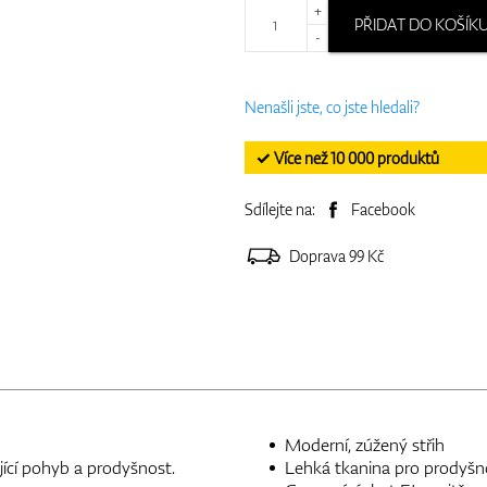
+
PŘIDAT DO KOŠÍK
-
Nenašli jste, co jste hledali?
✓ Více než 10 000 produktů
Sdílejte na:
Facebook
Doprava 99 Kč
Moderní, zúžený střih
jící pohyb a prodyšnost.
Lehká tkanina pro prodyšn