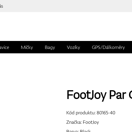
ás
avice
Míčky
Bagy
Vozíky
GPS/Dálkoměry
FootJoy Par 
Kód produktu:
80165-40
Značka:
FootJoy
Barva: Black