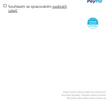
Souhlasím se zpracováním
osobních
údajů
Obsah tohoto webu je duševním vlastnictvím sp
Slovenské republiky. Obsahem webu se rozumí gra
šíření části nebo celého obsahu tohoto w