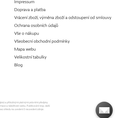
Impressum
Doprava a platba
Vrácení zboží, výměna zboží a odstoupení od smlouvy
Ochrana osobních údajů
Vše o nákupu
Všeobecní obchodní podmínky
Mapa webu
Velikostní tabulky
Blog
dpisů a příslušnými platnými právními předpisy
mace a náležitosti webu. Publikování resp. další
ez ohledu na uvedení či neuvedení zdroje.