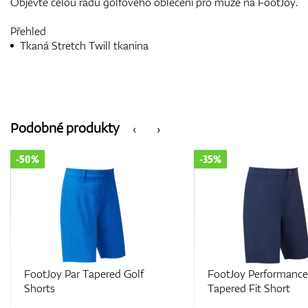
Objevte celou řadu golfového oblečení pro muže na FootJoy.
Přehled
Tkaná Stretch Twill tkanina
Podobné produkty
‹
›
-35%
-35%
FootJoy Performance
FootJoy Performance
Tapered Fit Short
Tapered Fit Short