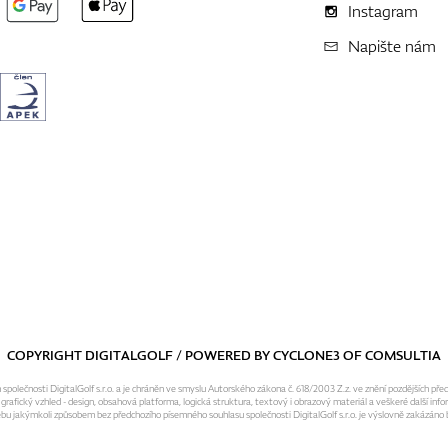
Instagram
Napište nám
COPYRIGHT DIGITALGOLF / POWERED BY
CYCLONE3
OF
COMSULTIA
olečnosti DigitalGolf s.r.o. a je chráněn ve smyslu Autorského zákona č. 618/2003 Z.z. ve znění pozdějších pře
fický vzhled - design, obsahová platforma, logická struktura, textový i obrazový materiál a veškeré další infor
ebu jakýmkoli způsobem bez předchozího písemného souhlasu společnosti DigitalGolf s.r.o. je výslovně zakázáno b