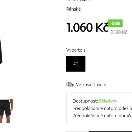
Pánské
1.060
Kč
-50%
2.120 Kč
Vyberte si
40
Velikostní tabulka
Dostupnost:
Skladem
Předpokládané datum odeslá
Předpokládané datum doruče