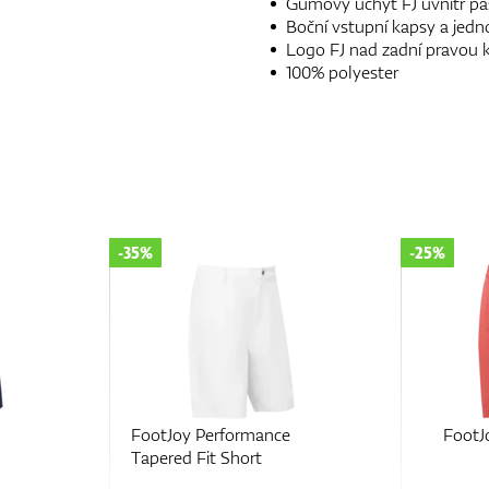
Gumový úchyt FJ uvnitř pa
Boční vstupní kapsy a jed
Logo FJ nad zadní pravou 
100% polyester
-25%
-25%
FootJoy Par Golf Shorts
FootJoy
Tapered 