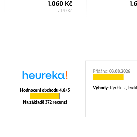
1.650 Kč
1.
2.530 Kč
:
31.12.2025
Přidáno:
03.08.2026
:
top luxury
Výhody:
Rychlost, kvali
Hodnocení obchodu 4.8/5
Na základě 372 recenzí