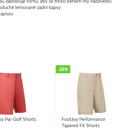
su zabraňuje tomu, aby se tričko během hry nadzvedlo
noduché lemované zadní kapsy
kapsou
-50%
 Performance
FootJoy Par Golf Shorts
Fit Shorts