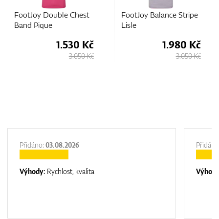
st
FootJoy Balance Stripe
FootJoy Tipped Piqu
Lisle
 Kč
1.980 Kč
1.800 
0 Kč
3.050 Kč
2.780
Přidáno:
03.08.2026
Přidáno
Výhody:
Rychlost, kvalita
Výhod