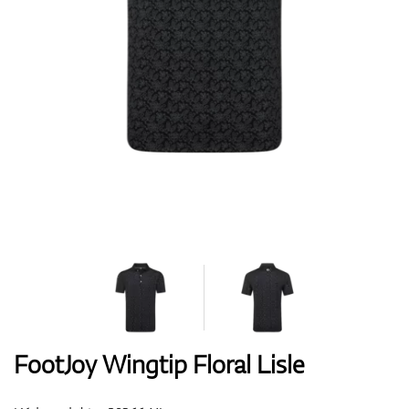
Boty
Rukavice
Míčky
Bagy
FootJoy Wingtip Floral Lisle
Vozíky