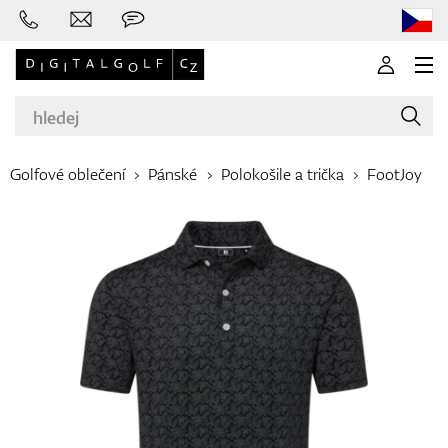
Golfové oblečení
Pánské
Polokošile a trička
FootJoy
Značky
Golfové hole
Oblečení