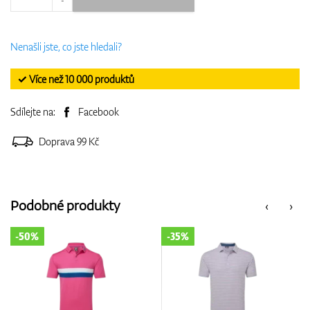
Nenašli jste, co jste hledali?
✓ Více než 10 000 produktů
Sdílejte na:
Facebook
Doprava 99 Kč
Podobné produkty
‹
›
-35%
-35%