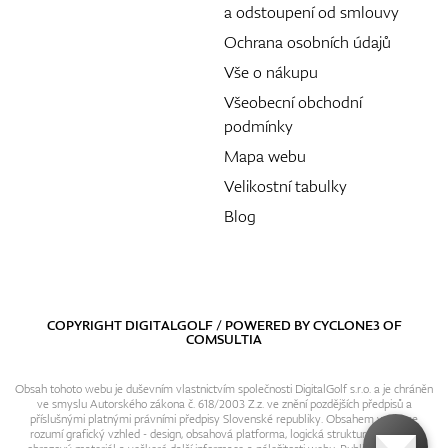
a odstoupení od smlouvy
Ochrana osobních údajů
Vše o nákupu
Všeobecní obchodní
podmínky
Mapa webu
Velikostní tabulky
Blog
COPYRIGHT DIGITALGOLF / POWERED BY
CYCLONE3
OF
COMSULTIA
Obsah tohoto webu je duševním vlastnictvím společnosti DigitalGolf s.r.o. a je chráněn
ve smyslu Autorského zákona č. 618/2003 Z.z. ve znění pozdějších předpisů a
příslušnými platnými právními předpisy Slovenské republiky. Obsahem webu se
rozumí grafický vzhled - design, obsahová platforma, logická struktura, textový i