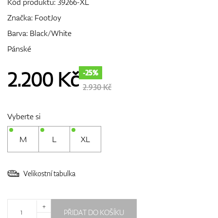
Kód produktu:
39266-XL
Značka:
FootJoy
Barva: Black/White
GPS/Dálkoměry
Pánské
2.200
Kč
-25%
Doplňky
2.930 Kč
Vyberte si
Dárkové poukazy
M
L
XL
Velikostní tabulka
+
PŘIDAT DO KOŠÍKU
-