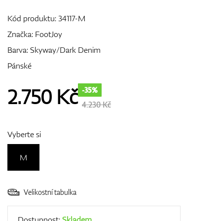
Kód produktu:
34117-M
Značka:
FootJoy
GPS/Dálkoměry
Barva: Skyway/Dark Denim
Pánské
Doplňky
2.750
Kč
-35%
4.230 Kč
Dárkové poukazy
Vyberte si
M
Velikostní tabulka
Dostupnost:
Skladem