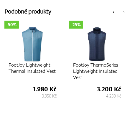
Podobné produkty
‹
›
-25%
-25%
weight
FootJoy ThermoSeries
FootJoy Tempo
ated Vest
Lightweight Insulated
Vest
Vest
.980 Kč
3.200 Kč
2.
3.950 Kč
4.250 Kč