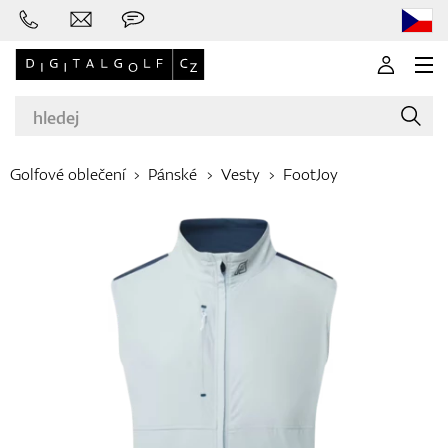
Golfové oblečení
Pánské
Vesty
FootJoy
Značky
Golfové hole
Oblečení