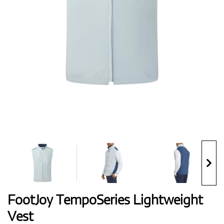
Boty
Rukavice
Míčky
Bagy
FootJoy TempoSeries Lightweight
Vest
Vozíky