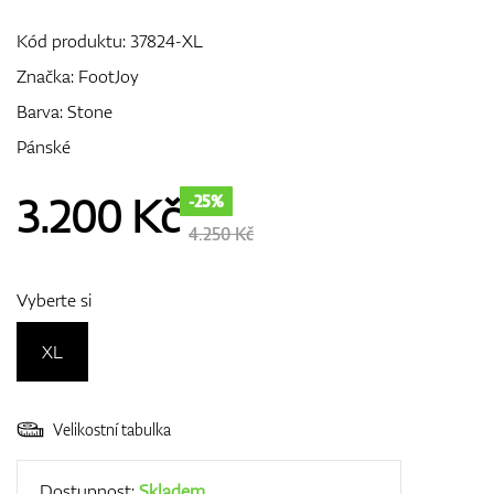
Kód produktu:
37824-XL
Značka:
FootJoy
GPS/Dálkoměry
Barva: Stone
Pánské
Doplňky
3.200
Kč
-25%
4.250 Kč
Dárkové poukazy
Vyberte si
XL
Velikostní tabulka
Dostupnost:
Skladem