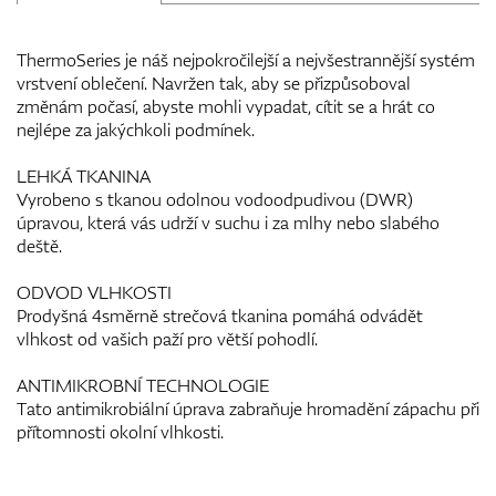
ThermoSeries je náš nejpokročilejší a nejvšestrannější systém
vrstvení oblečení. Navržen tak, aby se přizpůsoboval
změnám počasí, abyste mohli vypadat, cítit se a hrát co
nejlépe za jakýchkoli podmínek.
LEHKÁ TKANINA
Vyrobeno s tkanou odolnou vodoodpudivou (DWR)
úpravou, která vás udrží v suchu i za mlhy nebo slabého
deště.
ODVOD VLHKOSTI
Prodyšná 4směrně strečová tkanina pomáhá odvádět
vlhkost od vašich paží pro větší pohodlí.
ANTIMIKROBNÍ TECHNOLOGIE
Tato antimikrobiální úprava zabraňuje hromadění zápachu při
přítomnosti okolní vlhkosti.