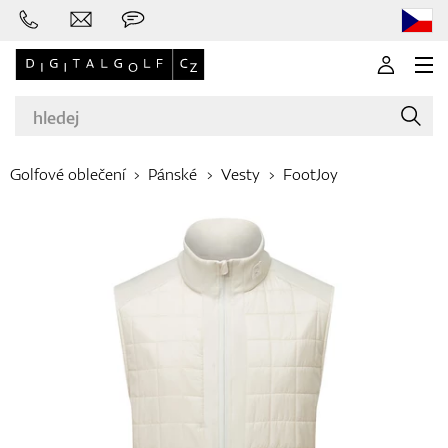
Golfové oblečení
Pánské
Vesty
FootJoy
Značky
Golfové hole
Oblečení