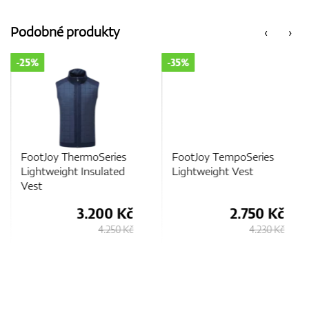
Podobné produkty
‹
›
-25%
-35%
FootJoy ThermoSeries
FootJoy TempoSeries
Lightweight Insulated
Lightweight Vest
Vest
3.200 Kč
2.750 Kč
4.250 Kč
4.230 Kč