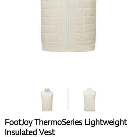
Boty
Rukavice
Míčky
Bagy
FootJoy ThermoSeries Lightweight
Insulated Vest
Vozíky