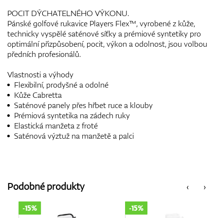
POCIT DÝCHATELNÉHO VÝKONU.
Pánské golfové rukavice Players Flex™, vyrobené z kůže,
technicky vyspělé saténové síťky a prémiové syntetiky pro
optimální přizpůsobení, pocit, výkon a odolnost, jsou volbou
předních profesionálů.
Vlastnosti a výhody
Flexibilní, prodyšné a odolné
Kůže Cabretta
Saténové panely přes hřbet ruce a klouby
Prémiová syntetika na zádech ruky
Elastická manžeta z froté
Saténová výztuž na manžetě a palci
Podobné produkty
‹
›
-15%
-15%