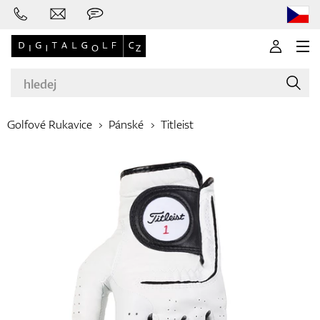
Golfové Rukavice
Pánské
Titleist
Značky
Golfové hole
Oblečení