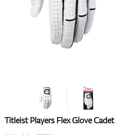
Boty
Rukavice
Míčky
Bagy
Titleist Players Flex Glove Cadet
Vozíky