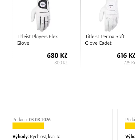
Titleist Players Flex
Titleist Perma Soft
Glove
Glove Cadet
680 Kč
616 Kč
800 Kč
725 Kč
Přidáno:
03.08.2026
Přidáno
Výhody:
Rychlost, kvalita
Výhod