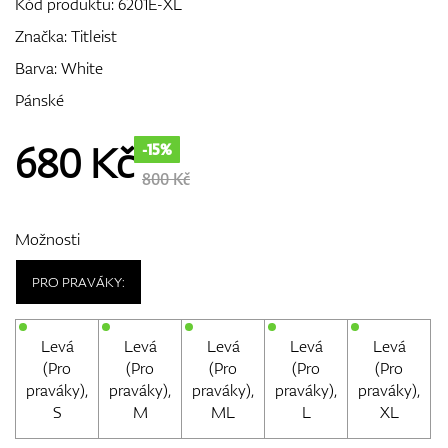
Kód produktu:
6201E-XL
Značka:
Titleist
Barva: White
GPS/Dálkoměry
Pánské
680
Kč
-15%
Doplňky
800 Kč
Možnosti
Dárkové poukazy
PRO PRAVÁKY:
Levá
Levá
Levá
Levá
Levá
(Pro
(Pro
(Pro
(Pro
(Pro
praváky),
praváky),
praváky),
praváky),
praváky),
S
M
ML
L
XL