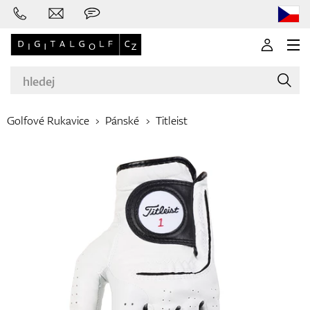
Golfové Rukavice
Pánské
Titleist
Značky
Golfové hole
Oblečení