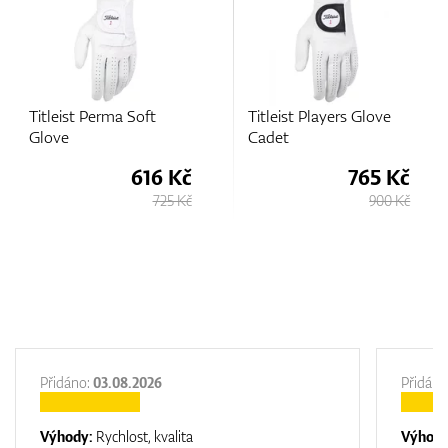
Titleist Players Glove
Titleist Players Glov
Cadet
 Kč
765 Kč
765 
5 Kč
900 Kč
900 
Přidáno:
03.08.2026
Přidáno
Výhody:
Rychlost, kvalita
Výhod