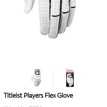
Boty
Rukavice
Míčky
Bagy
Titleist Players Flex Glove
Vozíky