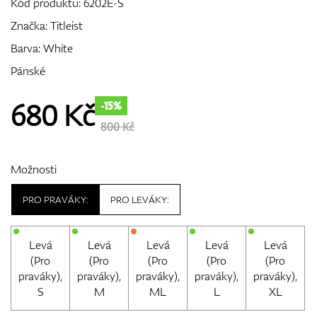
Kód produktu:
6202E-S
Značka:
Titleist
Barva: White
GPS/Dálkoměry
Pánské
680
Kč
-15%
Doplňky
800 Kč
Možnosti
Dárkové poukazy
PRO PRAVÁKY:
PRO LEVÁKY:
Levá
Levá
Levá
Levá
Levá
(Pro
(Pro
(Pro
(Pro
(Pro
praváky),
praváky),
praváky),
praváky),
praváky),
S
M
ML
L
XL