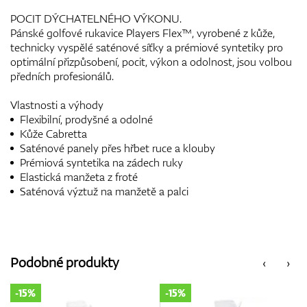
POCIT DÝCHATELNÉHO VÝKONU.
Pánské golfové rukavice Players Flex™, vyrobené z kůže,
technicky vyspělé saténové síťky a prémiové syntetiky pro
optimální přizpůsobení, pocit, výkon a odolnost, jsou volbou
předních profesionálů.
Vlastnosti a výhody
Flexibilní, prodyšné a odolné
Kůže Cabretta
Saténové panely přes hřbet ruce a klouby
Prémiová syntetika na zádech ruky
Elastická manžeta z froté
Saténová výztuž na manžetě a palci
Podobné produkty
‹
›
-15%
-15%