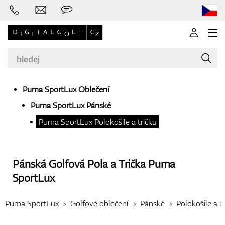
Puma SportLux Oblečení
Puma SportLux Pánské
Značky
Puma SportLux Polokošile a trička
Golfové hole
Pánská Golfová Pola a Trička
Puma
SportLux
Puma SportLux
Golfové oblečení
Pánské
Polokošile a t
Oblečení