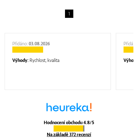
1
GPS/Dálkoměry
Přidáno:
03.08.2026
Přidáno
Doplňky
Výhody:
Rychlost, kvalita
Výhod
Dárkové poukazy
Hodnocení obchodu 4.8/5
Na základě 372 recenzí