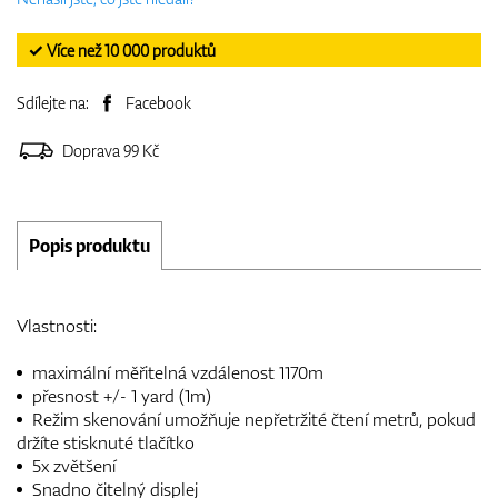
✓ Více než 10 000 produktů
Sdílejte na:
Facebook
Doprava 99 Kč
Popis produktu
Vlastnosti:
maximální měřitelná vzdálenost 1170m
přesnost +/- 1 yard (1m)
Režim skenování umožňuje nepřetržité čtení metrů, pokud
držíte stisknuté tlačítko
5x zvětšení
Snadno čitelný displej