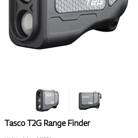
Boty
Rukavice
Míčky
Bagy
Tasco T2G Range Finder
Vozíky