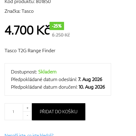
Kód produktu:
801850
Značka:
Tasco
GPS/Dálkoměry
4.700
Kč
-25%
6.250 Kč
Tasco T2G Range Finder
Doplňky
Dostupnost:
Skladem
Předpokládané datum odeslání:
7. Aug 2026
Dárkové poukazy
Předpokládané datum doručení:
10. Aug 2026
+
PŘIDAT DO KOŠÍKU
-
Nenašli jste, co jste hledali?