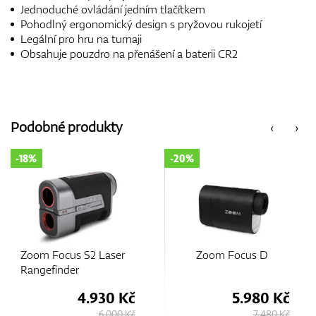
Jednoduché ovládání jedním tlačítkem
Pohodlný ergonomický design s pryžovou rukojetí
Legální pro hru na turnaji
Obsahuje pouzdro na přenášení a baterii CR2
Podobné produkty
‹
›
-20%
-25%
Zoom Focus D
Tasco T2G Range
Finder
5.980 Kč
4.700 Kč
7.480 Kč
6.250 Kč