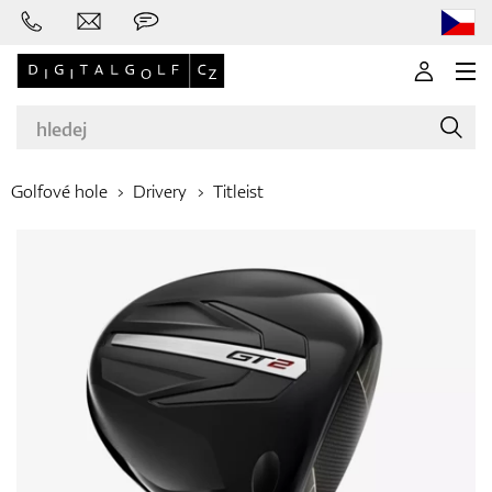
Golfové hole
Drivery
Titleist
Značky
Golfové hole
Oblečení