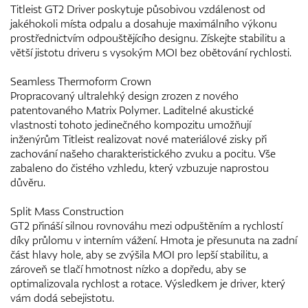
Titleist GT2 Driver poskytuje působivou vzdálenost od
jakéhokoli místa odpalu a dosahuje maximálního výkonu
prostřednictvím odpouštějícího designu. Získejte stabilitu a
větší jistotu driveru s vysokým MOI bez obětování rychlosti.
Seamless Thermoform Crown
Propracovaný ultralehký design zrozen z nového
patentovaného Matrix Polymer. Laditelné akustické
vlastnosti tohoto jedinečného kompozitu umožňují
inženýrům Titleist realizovat nové materiálové zisky při
zachování našeho charakteristického zvuku a pocitu. Vše
zabaleno do čistého vzhledu, který vzbuzuje naprostou
důvěru.
Split Mass Construction
GT2 přináší silnou rovnováhu mezi odpuštěním a rychlostí
díky průlomu v interním vážení. Hmota je přesunuta na zadní
část hlavy hole, aby se zvýšila MOI pro lepší stabilitu, a
zároveň se tlačí hmotnost nízko a dopředu, aby se
optimalizovala rychlost a rotace. Výsledkem je driver, který
vám dodá sebejistotu.