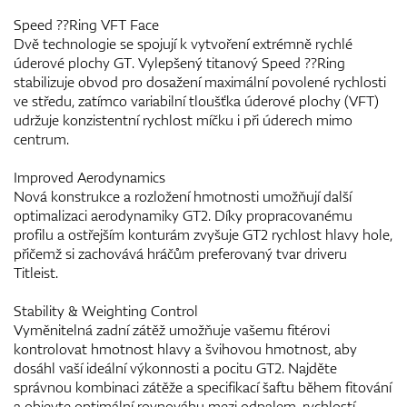
Speed ??Ring VFT Face
Dvě technologie se spojují k vytvoření extrémně rychlé
úderové plochy GT. Vylepšený titanový Speed ??Ring
stabilizuje obvod pro dosažení maximální povolené rychlosti
ve středu, zatímco variabilní tloušťka úderové plochy (VFT)
udržuje konzistentní rychlost míčku i při úderech mimo
centrum.
Improved Aerodynamics
Nová konstrukce a rozložení hmotnosti umožňují další
optimalizaci aerodynamiky GT2. Díky propracovanému
profilu a ostřejším konturám zvyšuje GT2 rychlost hlavy hole,
přičemž si zachovává hráčům preferovaný tvar driveru
Titleist.
Stability & Weighting Control
Vyměnitelná zadní zátěž umožňuje vašemu fitérovi
kontrolovat hmotnost hlavy a švihovou hmotnost, aby
dosáhl vaší ideální výkonnosti a pocitu GT2. Najděte
správnou kombinaci zátěže a specifikací šaftu během fitování
a objevte optimální rovnováhu mezi odpalem, rychlostí