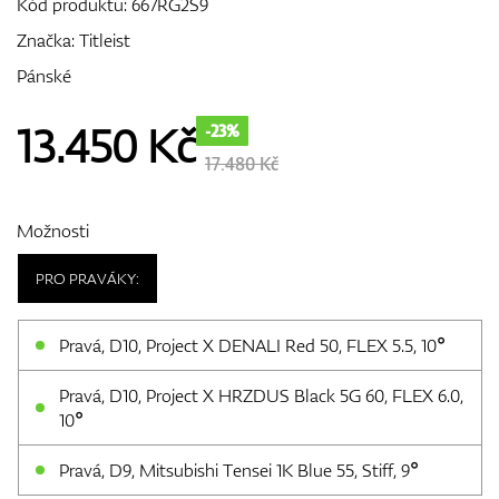
Kód produktu:
667RG2S9
Značka:
Titleist
Pánské
GPS/Dálkoměry
13.450
Kč
-23%
17.480 Kč
Doplňky
Možnosti
PRO PRAVÁKY:
Dárkové poukazy
Pravá, D10, Project X DENALI Red 50, FLEX 5.5, 10°
Pravá, D10, Project X HRZDUS Black 5G 60, FLEX 6.0,
10°
Pravá, D9, Mitsubishi Tensei 1K Blue 55, Stiff, 9°