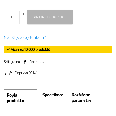
+
PŘIDAT DO KOŠÍKU
-
Nenašli jste, co jste hledali?
✓ Více než 10 000 produktů
Sdílejte na:
Facebook
Doprava 99 Kč
Specifikace
Rozšířené
Popis
parametry
produktu