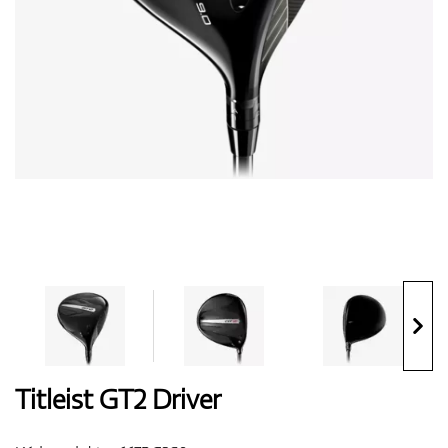
Boty
Rukavice
Míčky
Bagy
Titleist GT2 Driver
Vozíky