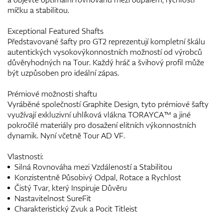
míčku a stabilitou.
Exceptional Featured Shafts
Představované šafty pro GT2 reprezentují kompletní škálu
autentických vysokovýkonnostních možností od výrobců
důvěryhodných na Tour. Každý hráč a švihový profil může
být uzpůsoben pro ideální zápas.
Prémiové možnosti shaftu
Vyráběné společností Graphite Design, tyto prémiové šafty
využívají exkluzivní uhlíková vlákna TORAYCA™ a jiné
pokročilé materiály pro dosažení elitních výkonnostních
dynamik. Nyní včetně Tour AD VF.
Vlastnosti:
Silná Rovnováha mezi Vzdáleností a Stabilitou
Konzistentně Působivý Odpal, Rotace a Rychlost
Čistý Tvar, který Inspiruje Důvěru
Nastavitelnost SureFit
Charakteristický Zvuk a Pocit Titleist