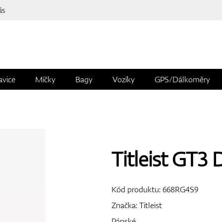
ás
avice
Míčky
Bagy
Vozíky
GPS/Dálkoměry
Titleist GT3 
Kód produktu:
668RG4S9
Značka:
Titleist
Pánské