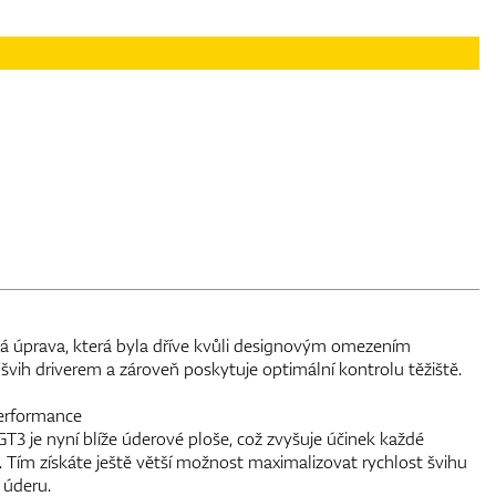
ová úprava, která byla dříve kvůli designovým omezením
švih driverem a zároveň poskytuje optimální kontrolu těžiště.
erformance
GT3 je nyní blíže úderové ploše, což zvyšuje účinek každé
Tím získáte ještě větší možnost maximalizovat rychlost švihu
 úderu.