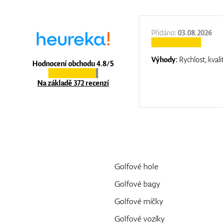
:
31.12.2025
Přidáno:
03.08.2026
:
top luxury
Výhody:
Rychlost, kvali
Hodnocení obchodu 4.8/5
Na základě 372 recenzí
Golfové hole
Golfové bagy
Golfové míčky
Golfové vozíky