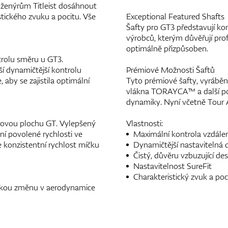
nženýrům Titleist dosáhnout
tického zvuku a pocitu. Vše
Exceptional Featured Shafts
Šafty pro GT3 představují k
výrobců, kterým důvěřují pro
optimálně přizpůsoben.
trolu směru u GT3.
áší dynamičtější kontrolu
Prémiové Možnosti Šaftů
 aby se zajistila optimální
Tyto prémiové šafty, vyráběné
vlákna TORAYCA™ a další pok
dynamiky. Nyní včetně Tour 
erovou plochu GT. Vylepšený
Vlastnosti:
ní povolené rychlosti ve
Maximální kontrola vzdále
e konzistentní rychlost míčku
Dynamičtější nastavitelná d
Čistý, důvěru vzbuzující de
Nastavitelnost SureFit
Charakteristický zvuk a poci
ckou změnu v aerodynamice