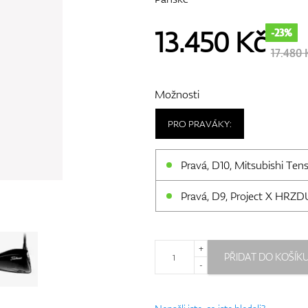
13.450
Kč
-23%
17.480 
Možnosti
PRO PRAVÁKY:
Pravá, D10, Mitsubishi Tense
Pravá, D9, Project X HRZDU
+
PŘIDAT DO KOŠÍK
-