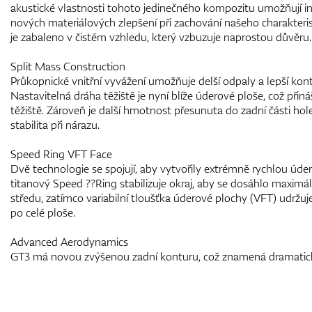
akustické vlastnosti tohoto jedinečného kompozitu umožňují i
nových materiálových zlepšení při zachování našeho charakteris
je zabaleno v čistém vzhledu, který vzbuzuje naprostou důvěru.
Split Mass Construction
Průkopnické vnitřní vyvážení umožňuje delší odpaly a lepší kon
Nastavitelná dráha těžiště je nyní blíže úderové ploše, což přin
těžiště. Zároveň je další hmotnost přesunuta do zadní části hole,
stabilita při nárazu.
Speed Ring VFT Face
Dvě technologie se spojují, aby vytvořily extrémně rychlou úd
titanový Speed ??Ring stabilizuje okraj, aby se dosáhlo maximál
středu, zatímco variabilní tloušťka úderové plochy (VFT) udržuj
po celé ploše.
Advanced Aerodynamics
GT3 má novou zvýšenou zadní konturu, což znamená dramati