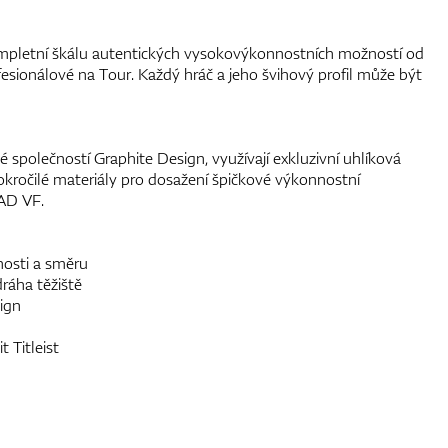
ompletní škálu autentických vysokovýkonnostních možností od
fesionálové na Tour. Každý hráč a jeho švihový profil může být
 společností Graphite Design, využívají exkluzivní uhlíková
ročilé materiály pro dosažení špičkové výkonnostní
AD VF.
nosti a směru
ráha těžiště
sign
t Titleist