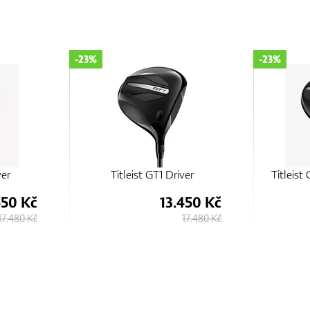
-23%
-23%
ver
Titleist GT2 Premium Driver
Tit
450 Kč
21.350 Kč
17.480 Kč
27.730 Kč