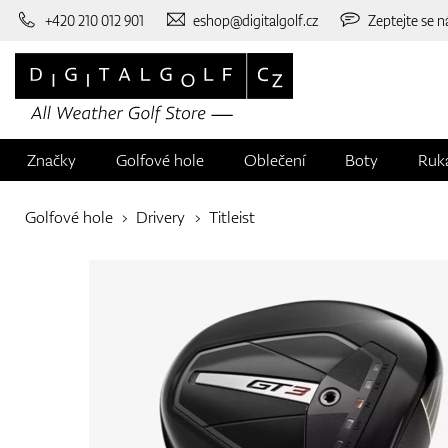
+420 210 012 901
eshop@digitalgolf.cz
Zeptejte se n
Značky
Golfové hole
Oblečení
Boty
Ruk
Golfové hole
Drivery
Titleist