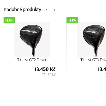
Podobné produkty
‹
›
-23%
-23%
Titleist GT3 Driver
Titleist GT1 Dri
13.450 Kč
13.
17.480 Kč