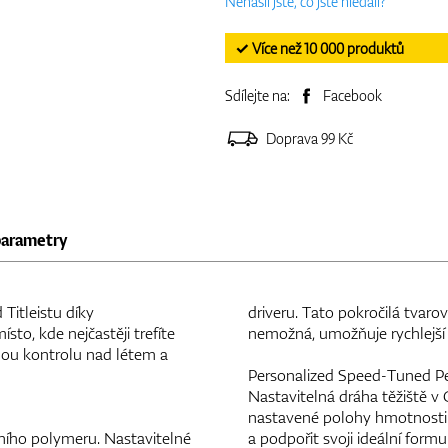
Nenašli jste, co jste hledali?
✓ Více než 10 000 produktů
Sdílejte na:
Facebook
Doprava 99 Kč
parametry
 Titleistu díky
driveru. Tato pokročilá tvar
to, kde nejčastěji trefíte
nemožná, umožňuje rychlejší 
lnou kontrolu nad létem a
Personalized Speed-Tuned P
Nastavitelná dráha těžiště v 
nastavené polohy hmotnosti. 
ního polymeru. Nastavitelné
a podpořit svoji ideální formu