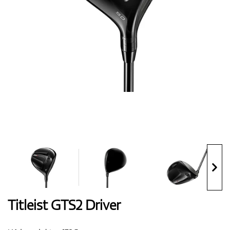
Boty
Rukavice
Míčky
Bagy
Titleist GTS2 Driver
Vozíky