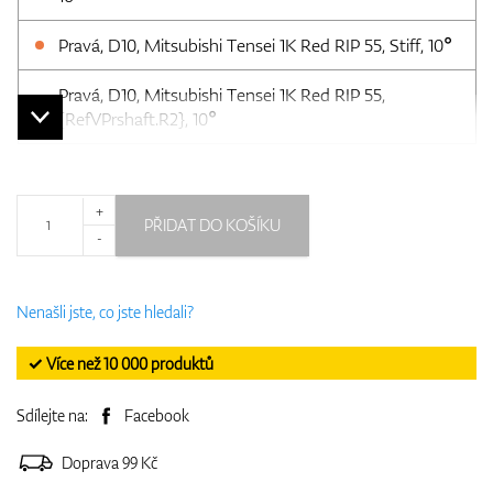
Pravá, D10, Mitsubishi Tensei 1K Red RIP 55, Stiff, 10°
Pravá, D10, Mitsubishi Tensei 1K Red RIP 55,
{RefVPrshaft.R2}, 10°
+
PŘIDAT DO KOŠÍKU
-
Nenašli jste, co jste hledali?
✓ Více než 10 000 produktů
Sdílejte na:
Facebook
Doprava 99 Kč