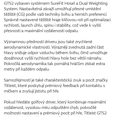
GTS2 vybaven systémem SureFit Hosel a Dual Weighting
System. Nastavitelná závaží umožňují přesné umístění
těžiště (CG) podle vaší techniky švihu a herních preferencí.
Správně nastavené těžiště hraje klíčovou roli při optimalizaci
rychlosti, launch úhlu, spinu i stability, což vede k vyšší
přesnosti a maximální vzdálenosti odpalu.
Významnou předností driveru jsou také zrychlené
aerodynamické vlastnosti. Výrazněji zvednutá zadní část
hlavy snižuje odpor vzduchu během švihu, čímž umožňuje
dosáhnout vyšší rychlosti hlavy hole bez větší námahy.
Pokročilá aerodynamika tak pomáhá hráčům získat extra
metry při každém odpalu.
Samozřejmostí je také charakteristický zvuk a pocit značky
Titleist, které poskytují prémiový feedback při kontaktu s
míčkem a zvyšují jistotu při hře.
Pokud hledáte golfový driver, který kombinuje maximální
vzdálenost, vysokou míru odpuštění chyb, pokročilé
možnosti nastavení a prémiový pocit při hře, Titleist GTS2