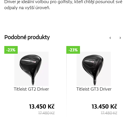
Driver je ideální volbou pro golfisty, kteří chtějí posunout své
odpaly na vyšší úroveň.
Podobné produkty
‹
›
-23%
-23%
Titleist GT3 Driver
Titleist GT1 Driver
13.450 Kč
13.450 Kč
17.480 Kč
17.480 Kč