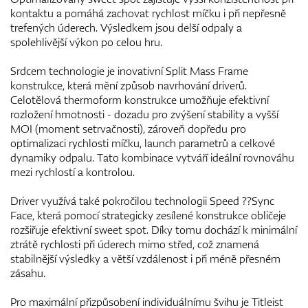
kontaktu a pomáhá zachovat rychlost míčku i při nepřesně
trefených úderech. Výsledkem jsou delší odpaly a
spolehlivější výkon po celou hru.
Srdcem technologie je inovativní Split Mass Frame
konstrukce, která mění způsob navrhování driverů.
Celotělová thermoform konstrukce umožňuje efektivní
rozložení hmotnosti - dozadu pro zvýšení stability a vyšší
MOI (moment setrvačnosti), zároveň dopředu pro
optimalizaci rychlosti míčku, launch parametrů a celkové
dynamiky odpalu. Tato kombinace vytváří ideální rovnováhu
mezi rychlostí a kontrolou.
Driver využívá také pokročilou technologii Speed ??Sync
Face, která pomocí strategicky zesílené konstrukce obličeje
rozšiřuje efektivní sweet spot. Díky tomu dochází k minimální
ztrátě rychlosti při úderech mimo střed, což znamená
stabilnější výsledky a větší vzdálenost i při méně přesném
zásahu.
Pro maximální přizpůsobení individuálnímu švihu je Titleist