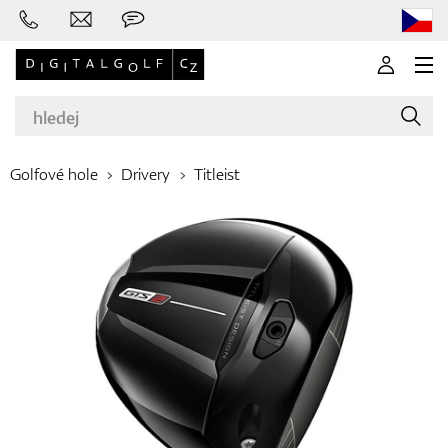
Golfové hole
Drivery
Titleist
Značky
Golfové hole
Oblečení