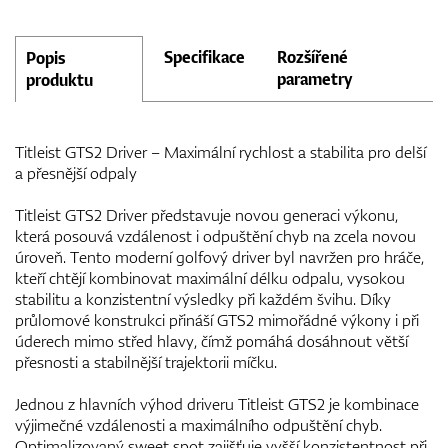
Specifikace
Rozšířené
Popis
parametry
produktu
Titleist GTS2 Driver – Maximální rychlost a stabilita pro delší
a přesnější odpaly
Titleist GTS2 Driver představuje novou generaci výkonu,
která posouvá vzdálenost i odpuštění chyb na zcela novou
úroveň. Tento moderní golfový driver byl navržen pro hráče,
kteří chtějí kombinovat maximální délku odpalu, vysokou
stabilitu a konzistentní výsledky při každém švihu. Díky
průlomové konstrukci přináší GTS2 mimořádné výkony i při
úderech mimo střed hlavy, čímž pomáhá dosáhnout větší
přesnosti a stabilnější trajektorii míčku.
Jednou z hlavních výhod driveru Titleist GTS2 je kombinace
výjimečné vzdálenosti a maximálního odpuštění chyb.
Optimalizovaný sweet spot zajišťuje vyšší konzistentnost při