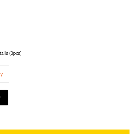
alls (3pcs)
ny
U