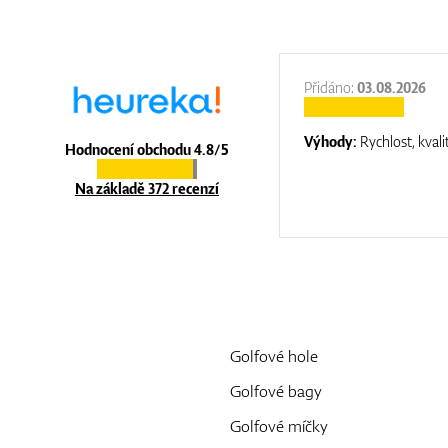
:
31.12.2025
Přidáno:
03.08.2026
:
top luxury
Výhody:
Rychlost, kvali
Hodnocení obchodu 4.8/5
Na základě 372 recenzí
Golfové hole
Golfové bagy
Golfové míčky