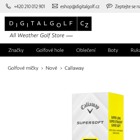
+420 210 012 901
eshop@digitalgolf.cz
Zeptejte se n
Značky
Golfové hole
Oblečení
Boty
Ruk
Golfové míčky
Nové
Callaway