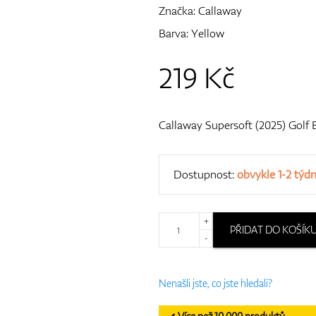
Značka:
Callaway
Barva: Yellow
219
Kč
Callaway Supersoft (2025) Golf B
Dostupnost:
obvykle 1-2 týd
+
PŘIDAT DO KOŠÍK
-
Nenašli jste, co jste hledali?