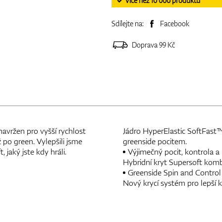
✓ Více než 10 000 produktů
Sdílejte na:
Facebook
Doprava 99 Kč
navržen pro vyšší rychlost
Jádro HyperElastic SoftFast™
po green. Vylepšili jsme
greenside pocitem.
 jaký jste kdy hráli.
Výjimečný pocit, kontrola a
Hybridní kryt Supersoft kom
Greenside Spin and Control
Nový krycí systém pro lepší k