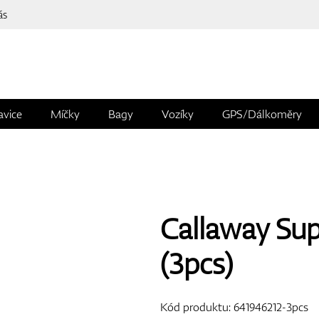
ás
avice
Míčky
Bagy
Vozíky
GPS/Dálkoměry
Callaway Supe
(3pcs)
Kód produktu:
641946212-3pcs